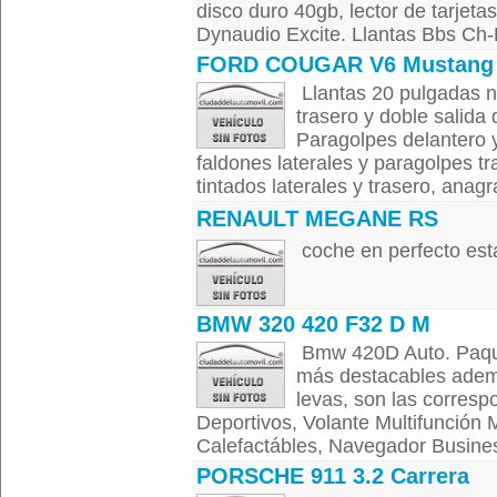
disco duro 40gb, lector de tarjet
Dynaudio Excite. Llantas Bbs Ch-R
FORD COUGAR V6 Mustang
Llantas 20 pulgadas n
trasero y doble salida
Paragolpes delantero 
faldones laterales y paragolpes tr
tintados laterales y trasero, anag
RENAULT MEGANE RS
coche en perfecto est
BMW 320 420 F32 D M
Bmw 420D Auto. Paque
más destacables adem
levas, son las corresp
Deportivos, Volante Multifunción M
Calefactábles, Navegador Busines
PORSCHE 911 3.2 Carrera