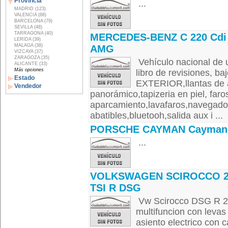
Provincia
...
MADRID (123)
VALENCIA (88)
BARCELONA (79)
SEVILLA (48)
TARRAGONA (40)
MERCEDES-BENZ C 220 Cdi
LERIDA (39)
MALAGA (38)
AMG
VIZCAYA (37)
ZARAGOZA (35)
Vehículo nacional de 
ALICANTE (33)
Más opciones
libro de revisiones,
Estado
EXTERIOR,llantas de 
Vendedor
panorámico,tapizeria en piel, far
aparcamiento,lavafaros,navegador
abatibles,bluetooh,salida aux i ...
PORSCHE CAYMAN Cayman
...
VOLKSWAGEN SCIROCCO 2
TSI R DSG
Vw Scirocco DSG R 26
multifuncion con levas
asiento electrico con