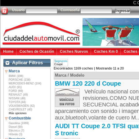
C
Usuario
Contraseña
Home
Coches de Ocasión
Coches Nuevos
Coches Km 0
Coches 
Segmento
Aplicar Filtros
Coupé
Encontrados 1169 coches | Mostrando 11 a 20
Marca
Marca / Modelo
BMW (186)
PORSCHE (158)
BMW 120 220 d Coupe
MERCEDES-BENZ (104)
AUDI (91)
Vehículo nacional con
FORD (69)
RENAULT (49)
revisiones,COMO N
NISSAN (49)
TOYOTA (44)
SECUENCIAL acabador 
VOLKSWAGEN (42)
CHEVROLET (40)
aparcamiento con sonido i imagen,
Más opciones
aux,bluetooh,volante de cuero M..
Combustible
Gasolina (1069)
AUDI TT Coupe 2.0 TFSI qua
Diesel (90)
Eléctrico (7)
S tronic
Híbrido (3)