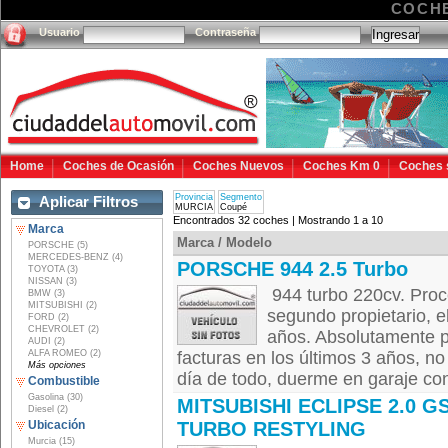
COCH
Usuario
Contraseña
Home
Coches de Ocasión
Coches Nuevos
Coches Km 0
Coches 
Provincia
Segmento
Aplicar Filtros
MURCIA
Coupé
Encontrados 32 coches | Mostrando 1 a 10
Marca
Marca / Modelo
PORSCHE (5)
MERCEDES-BENZ (4)
PORSCHE 944 2.5 Turbo
TOYOTA (3)
NISSAN (3)
944 turbo 220cv. Proce
BMW (3)
MITSUBISHI (2)
segundo propietario, el
FORD (2)
CHEVROLET (2)
años. Absolutamente p
AUDI (2)
ALFA ROMEO (2)
facturas en los últimos 3 años, no
Más opciones
día de todo, duerme en garaje con 
Combustible
Gasolina (30)
MITSUBISHI ECLIPSE 2.0 G
Diesel (2)
Ubicación
TURBO RESTYLING
Murcia (15)