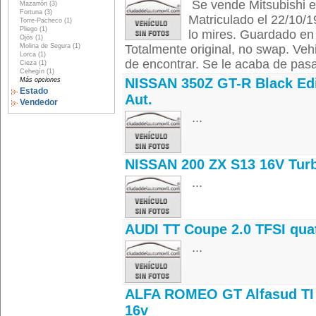
Se vende Mitsubishi ec
Mazarrón (3)
Fortuna (3)
Matriculado el 22/10/1
Torre-Pacheco (1)
Pliego (1)
lo mires. Guardado en 
Ojós (1)
Molina de Segura (1)
Totalmente original, no swap. Vehi
Lorca (1)
de encontrar. Se le acaba de pasar
Cieza (1)
Cehegín (1)
NISSAN 350Z GT-R Black Edi
Más opciones
Estado
Aut.
Vendedor
...
NISSAN 200 ZX S13 16V Tur
...
AUDI TT Coupe 2.0 TFSI qua
...
ALFA ROMEO GT Alfasud TI 
16v