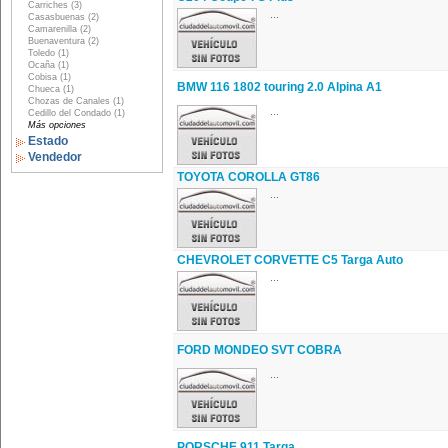
Carriches (3)
...
Casasbuenas (2)
Camarenilla (2)
Buenaventura (2)
Toledo (1)
Ocaña (1)
Cobisa (1)
BMW 116 1802 touring 2.0 Alpina A1
Chueca (1)
Chozas de Canales (1)
...
Cedillo del Condado (1)
Más opciones
Estado
Vendedor
TOYOTA COROLLA GT86
...
CHEVROLET CORVETTE C5 Targa Auto
...
FORD MONDEO SVT COBRA
...
PORSCHE 911 Targa