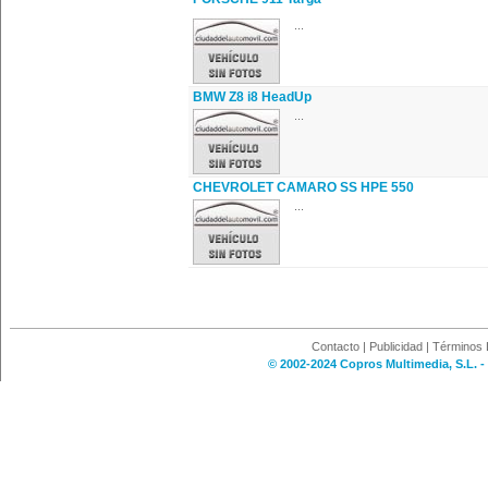
...
BMW Z8 i8 HeadUp
...
CHEVROLET CAMARO SS HPE 550
...
Contacto
|
Publicidad
|
Términos 
© 2002-2024 Copros Multimedia, S.L. -