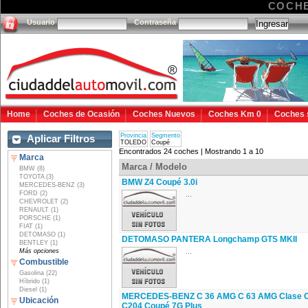
COCHE
Usuario
Contraseña
Home
Coches de Ocasión
Coches Nuevos
Coches Km 0
Coches 
Provincia
Segmento
Aplicar Filtros
TOLEDO
Coupé
Encontrados 24 coches | Mostrando 1 a 10
Marca
Marca / Modelo
BMW (8)
TOYOTA (3)
BMW Z4 Coupé 3.0i
MERCEDES-BENZ (3)
FORD (2)
...
CHEVROLET (2)
RENAULT (1)
PORSCHE (1)
FIAT (1)
DETOMASO (1)
DETOMASO PANTERA Longchamp GTS MKII
BENTLEY (1)
...
Más opciones
Combustible
Gasolina (22)
Híbrido (1)
Diesel (1)
MERCEDES-BENZ C 36 AMG C 63 AMG Clase 
Ubicación
C204 Coupé 7G Plus