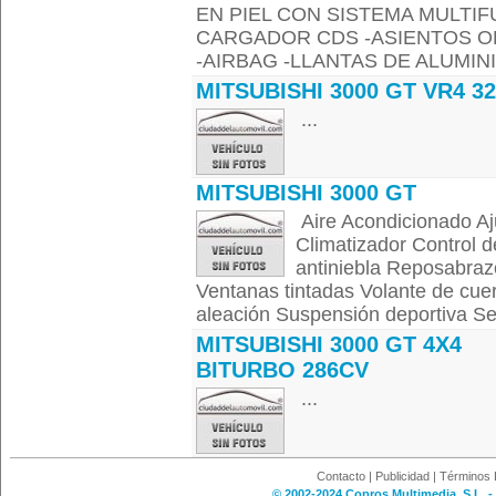
EN PIEL CON SISTEMA MULTIF
CARGADOR CDS -ASIENTOS O
-AIRBAG -LLANTAS DE ALUMIN
MITSUBISHI 3000 GT VR4 3
...
MITSUBISHI 3000 GT
Aire Acondicionado Aju
Climatizador Control d
antiniebla Reposabrazo
Ventanas tintadas Volante de cuer
aleación Suspensión deportiva Se
MITSUBISHI 3000 GT 4X4
BITURBO 286CV
...
Contacto
|
Publicidad
|
Términos 
© 2002-2024 Copros Multimedia, S.L. -