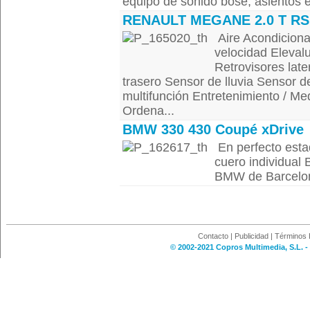
equipo de sonido bose, asientos e
RENAULT MEGANE 2.0 T RS
Aire Acondiciona
velocidad Eleval
Retrovisores lat
trasero Sensor de lluvia Sensor d
multifunción Entretenimiento / M
Ordena...
BMW 330 430 Coupé xDrive
En perfecto estad
cuero individua
BMW de Barcelona
Contacto
|
Publicidad
|
Términos 
© 2002-2021 Copros Multimedia, S.L. -