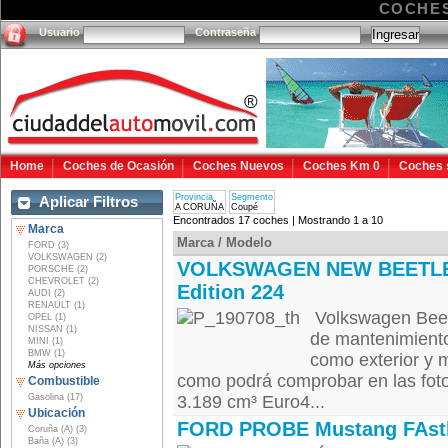
COCHE
Usuario
Contraseña
Home
Coches de Ocasión
Coches Nuevos
Coches Km 0
Coches 
Provincia
Segmento
Aplicar Filtros
A CORUÑA
Coupé
Encontrados 17 coches | Mostrando 1 a 10
Marca
Marca / Modelo
FORD (3)
VOLKSWAGEN (2)
VOLKSWAGEN NEW BEETLE
PORSCHE (2)
CHEVROLET (2)
Edition 224
AUDI (2)
RENAULT (1)
Volkswagen Beetl
OPEL (1)
NISSAN (1)
de mantenimiento 
MINI (1)
BMW (1)
como exterior y 
Más opciones
como podrá comprobar en las fot
Combustible
Gasolina (17)
3.189 cm³ Euro4...
Ubicación
FORD PROBE Mustang FAst
Coruña (A) (3)
Baña (A) (3)