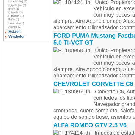
Único Propietari
Laracha (A) (2)
Capela (A) (2)
Vehículo en exce
Boiro (2)
Carnota (1)
con muy pocos k
Cabanas (1)
Brión (1)
siempre. Aire Acondicionado Ajus
Boimorto (1)
aparcamiento Climatizador Control
Aranga (1)
Estado
FORD PUMA Mustang Fastb
Vendedor
5.0 Ti-VCT GT
Único Propietari
Vehículo en exce
con muy pocos k
siempre. Aire Acondicionado Ajus
aparcamiento Climatizador Control
CHEVROLET CORVETTE C6
Corvette C6, Aut
con todos los l
Navegador grande 
cromadas, cuero completo, calefa
equipo de sonido bose, asientos e
ALFA ROMEO GTV 2.5 V6
Impecable estado,