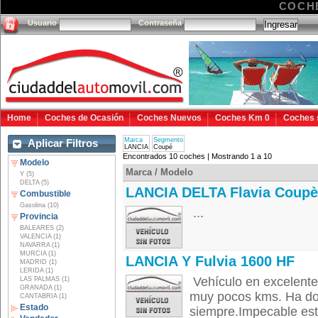
COCH
Usuario
Contraseña
Home
Coches de Ocasión
Coches Nuevos
Coches Km 0
Coches 
Marca
Segmento
Aplicar Filtros
LANCIA
Coupé
Encontrados 10 coches | Mostrando 1 a 10
Modelo
Marca / Modelo
Y (5)
DELTA (5)
LANCIA DELTA Flavia Coupè
Combustible
Gasolina (10)
...
Provincia
BALEARES (2)
VALENCIA (1)
NAVARRA (1)
MURCIA (1)
LANCIA Y Fulvia 1600 HF
MADRID (1)
LERIDA (1)
Vehículo en excelente
LAS PALMAS (1)
GRANADA (1)
muy pocos kms. Ha do
CANTABRIA (1)
Estado
siempre.Impecable esta