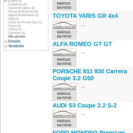
de la Plana (2)
Castellnovo (2)
Castell de Cabres (2)
Almazora/Almassora (2)
TOYOTA YARIS GR 4x4
Algimia de Almonacid (2)
Càlig (1)
Coves de Vinromà (les) (1)
...
Costur (1)
Chóvar (1)
Chert/Xert (1)
Más opciones
Estado
ALFA ROMEO GT GT
Vendedor
...
PORSCHE 911 930 Carrera
Coupe 3.2 G50
...
AUDI S3 Coupe 2.2 S-2
...
FORD MONDEO Premium