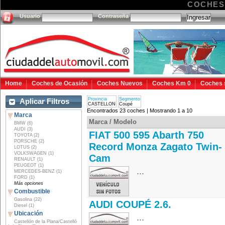
COCHES
Usuario
Contraseña
Home
Coches de Ocasión
Coches Nuevos
Coches Km 0
Coches 
Provincia
Segmento
Aplicar Filtros
CASTELLON
Coupé
Encontrados 23 coches | Mostrando 1 a 10
Marca
Marca / Modelo
BMW (6)
AUDI (3)
FIAT 500 595 Abarth 750
TOYOTA (2)
PORSCHE (2)
Record Monza Zagato Twin-
LOTUS (2)
VOLKSWAGEN (1)
Cam
RENAULT (1)
PEUGEOT (1)
...
MERCEDES-BENZ (1)
FORD (1)
Más opciones
Combustible
Gasolina (22)
AUDI COUPÉ 2.6.
Diesel (1)
Ubicación
...
Castellón de la Plana/Castelló