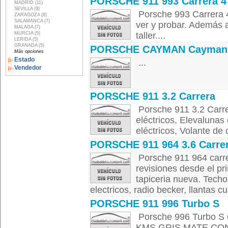
PORSCHE 911 993 Carrera 4
MADRID (11)
SEVILLA (9)
Porsche 993 Carrera 
ZARAGOZA (8)
SALAMANCA (7)
ver y probar. Además 
MALAGA (7)
MURCIA (5)
taller....
LERIDA (5)
GRANADA (5)
PORSCHE CAYMAN Cayman
Más opciones
Estado
...
Vendedor
PORSCHE 911 3.2 Carrera
Porsche 911 3.2 Carre
eléctricos, Elevalunas 
eléctricos, Volante de 
PORSCHE 911 964 3.6 Carrer
Porsche 911 964 carrer
revisiones desde el pri
tapiceria nueva. Techo 
electricos, radio becker, llantas 
PORSCHE 911 996 Turbo S
Porsche 996 Turbo S
KMS GRIS MATE CO