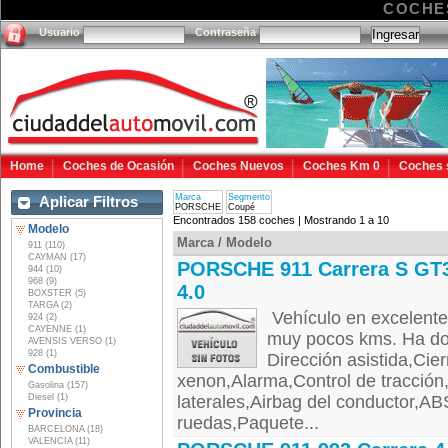
COCHE
Usuario
Contraseña
Home
Coches de Ocasión
Coches Nuevos
Coches Km 0
Coches 
Marca
Segmento
Aplicar Filtros
PORSCHE
Coupé
Encontrados 158 coches | Mostrando 1 a 10
Modelo
Marca / Modelo
911 (110)
CAYMAN (17)
PORSCHE 911 Carrera S GT
944 (10)
968 (9)
4.0
BOXSTER (5)
TARGA (2)
Vehículo en excelente
924 (2)
CAYENNE (1)
muy pocos kms. Ha dor
AVENSIS VERSO (1)
928 (1)
Dirección asistida,Cie
Combustible
xenon,Alarma,Control de tracció
Gasolina (157)
Diesel (1)
laterales,Airbag del conductor,AB
Provincia
ruedas,Paquete...
BARCELONA (18)
VALENCIA (11)