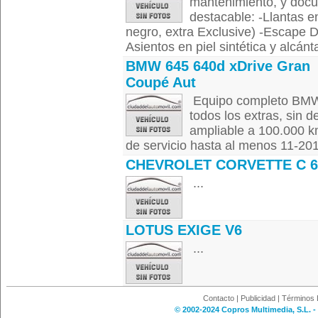
mantenimiento, y docu
destacable: -Llantas e
negro, extra Exclusive) -Escape 
Asientos en piel sintética y alcánta
BMW 645 640d xDrive Gran
Coupé Aut
Equipo completo BMW I
todos los extras, sin d
ampliable a 100.000 km
de servicio hasta al menos 11-201
CHEVROLET CORVETTE C 6
...
LOTUS EXIGE V6
...
Contacto
|
Publicidad
|
Términos 
© 2002-2024 Copros Multimedia, S.L. -