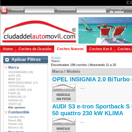
C
Usuario
Contraseña
Home
Coches de Ocasión
Coches Nuevos
Coches Km 0
Coches 
Estado
Aplicar Filtros
Nuevo
Encontrados 198 coches | Mostrando 11 a 20
Marca
Marca / Modelo
VOLKSWAGEN (26)
AUDI (25)
OPEL INSIGNIA 2.0 BiTurbo 
BMW (21)
MERCEDES-BENZ (17)
...
TOYOTA (15)
LAND ROVER (10)
FORD (8)
PORSCHE (7)
NISSAN (5)
VOLVO (4)
AUDI S3 e-tron Sportback S 
Más opciones
50 quattro 230 kW KLIMA
Combustible
Gasolina (91)
...
Diesel (89)
Híbrido (14)
Eléctrico (4)