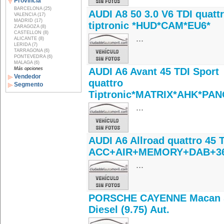
Provincia
BARCELONA (25)
AUDI A8 50 3.0 V6 TDI quatt
VALENCIA (17)
MADRID (17)
tiptronic *HUD*CAM*EU6*
ZARAGOZA (8)
CASTELLON (8)
...
ALICANTE (8)
LERIDA (7)
TARRAGONA (6)
PONTEVEDRA (6)
MALAGA (6)
Más opciones
AUDI A6 Avant 45 TDI Sport
Vendedor
quattro
Segmento
Tiptronic*MATRIX*AHK*PAN
...
AUDI A6 Allroad quattro 45 
ACC+AIR+MEMORY+DAB+3
...
PORSCHE CAYENNE Macan 
Diesel (9.75) Aut.
...