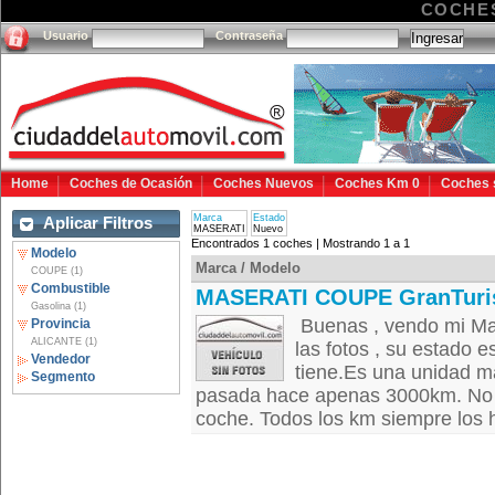
COCHE
Usuario
Contraseña
Home
Coches de Ocasión
Coches Nuevos
Coches Km 0
Coches 
Marca
Estado
Aplicar Filtros
MASERATI
Nuevo
Encontrados 1 coches | Mostrando 1 a 1
Modelo
Marca / Modelo
COUPE (1)
Combustible
MASERATI COUPE GranTur
Gasolina (1)
Buenas , vendo mi Mas
Provincia
ALICANTE (1)
las fotos , su estado 
Vendedor
tiene.Es una unidad ma
Segmento
pasada hace apenas 3000km. No 
coche. Todos los km siempre los h