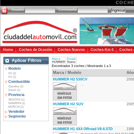
COCHE
Usuario
Contraseña
Home
Coches de Ocasión
Coches Nuevos
Coches Km 0
Coches 
Marca
Estado
Aplicar Filtros
HUMMER
Nuevo
Encontrados 3 coches | Mostrando 1 a 3
Modelo
Marca / Modelo
Año
H2 (2)
H1 (1)
HUMMER H2 530CV
200
Combustible
...
Gasolina (2)
Diesel (1)
Provincia
SEGOVIA (1)
NAVARRA (1)
HUMMER H2 SUV
200
MURCIA (1)
...
Vendedor
Segmento
HUMMER H1 4X4 Offroad V8-6.5TD
199