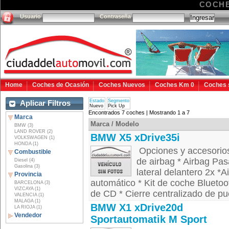
COCHE
Usuario
Contraseña
Home
Coches de Ocasión
Coches Nuevos
Coches Km 0
Coches 
Estado
Segmento
Aplicar Filtros
Nuevo
Pick Up
Encontrados 7 coches | Mostrando 1 a 7
Marca
Marca / Modelo
BMW (3)
LAND ROVER (2)
BMW X5 xDrive35i
VOLKSWAGEN (1)
HONDA (1)
Opciones y accesori
Combustible
de airbag * Airbag Pasa
Diesel (4)
Gasolina (3)
lateral delantero 2x *
Provincia
automático * Kit de coche Blueto
BARCELONA (3)
VIZCAYA (1)
de CD * Cierre centralizado de pue
VALENCIA (1)
MALAGA (1)
BMW X1 xDrive20d
LA RIOJA (1)
Vendedor
Sportautomatik M Sport