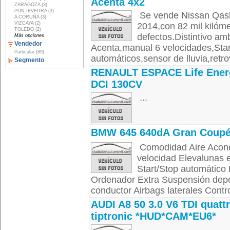
Acenta 4x2
ZARAGOZA (3)
PONTEVEDRA (3)
Se vende Nissan Qash
A CORUÑA (3)
VIZCAYA (2)
2014,con 82 mil kilóme
TOLEDO (2)
defectos.Distintivo am
Más opciones
Vendedor
Acenta,manual 6 velocidades,Start
Particular (89)
automáticos,sensor de lluvia,retro
Segmento
RENAULT ESPACE Life Ener
DCI 130CV
...
BMW 645 640dA Gran Coup
Comodidad Aire Acondi
velocidad Elevalunas el
Start/Stop automático 
Ordenador Extra Suspensión depo
conductor Airbags laterales Control
AUDI A8 50 3.0 V6 TDI quatt
tiptronic *HUD*CAM*EU6*
...