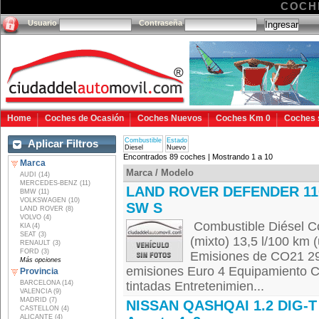
COCH
Usuario
Contraseña
Home
Coches de Ocasión
Coches Nuevos
Coches Km 0
Coches 
Combustible
Estado
Aplicar Filtros
Diesel
Nuevo
Encontrados 89 coches | Mostrando 1 a 10
Marca
Marca / Modelo
AUDI (14)
MERCEDES-BENZ (11)
LAND ROVER DEFENDER 11
BMW (11)
VOLKSWAGEN (10)
SW S
LAND ROVER (8)
VOLVO (4)
Combustible Diésel C
KIA (4)
SEAT (3)
(mixto) 13,5 l/100 km 
RENAULT (3)
FORD (3)
Emisiones de CO21 29
Más opciones
emisiones Euro 4 Equipamiento C
Provincia
BARCELONA (14)
tintadas Entretenimien...
VALENCIA (9)
MADRID (7)
NISSAN QASHQAI 1.2 DIG-T
CASTELLON (4)
ALICANTE (4)