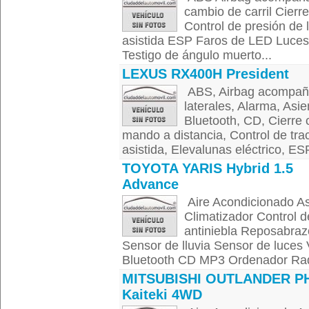
cambio de carril Cierre
Control de presión de 
asistida ESP Faros de LED Luces
Testigo de ángulo muerto...
LEXUS RX400H President
ABS, Airbag acompañan
laterales, Alarma, Asie
Bluetooth, CD, Cierre 
mando a distancia, Control de tra
asistida, Elevalunas eléctrico, ESP
TOYOTA YARIS Hybrid 1.5
Advance
Aire Acondicionado As
Climatizador Control d
antiniebla Reposabrazo
Sensor de lluvia Sensor de luces 
Bluetooth CD MP3 Ordenador Radi
MITSUBISHI OUTLANDER P
Kaiteki 4WD