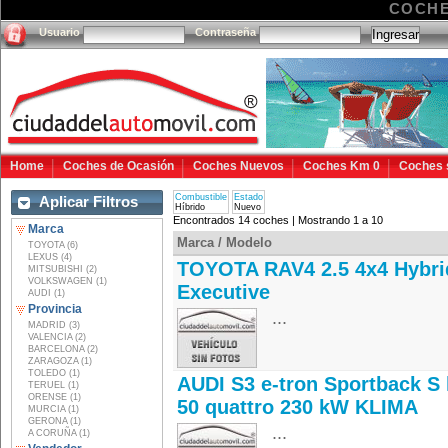
COCHE
Usuario
Contraseña
Home
Coches de Ocasión
Coches Nuevos
Coches Km 0
Coches 
Combustible
Estado
Aplicar Filtros
Híbrido
Nuevo
Encontrados 14 coches | Mostrando 1 a 10
Marca
Marca / Modelo
TOYOTA (6)
LEXUS (4)
TOYOTA RAV4 2.5 4x4 Hybri
MITSUBISHI (2)
VOLKSWAGEN (1)
Executive
AUDI (1)
Provincia
...
MADRID (3)
VALENCIA (2)
BARCELONA (2)
ZARAGOZA (1)
TOLEDO (1)
AUDI S3 e-tron Sportback S 
TERUEL (1)
ORENSE (1)
50 quattro 230 kW KLIMA
MURCIA (1)
GERONA (1)
...
A CORUÑA (1)