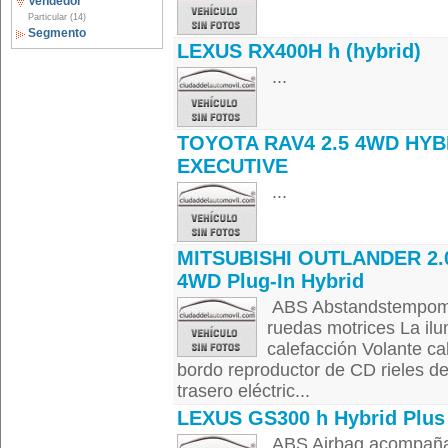
Vendedor
Particular (14)
Segmento
LEXUS RX400H h (hybrid)
...
TOYOTA RAV4 2.5 4WD HYB
EXECUTIVE
...
MITSUBISHI OUTLANDER 2.
4WD Plug-In Hybrid
ABS Abstandstempomat
ruedas motrices La il
calefacción Volante c
bordo reproductor de CD rieles de
trasero eléctric...
LEXUS GS300 h Hybrid Plus
ABS Airbag acompañant