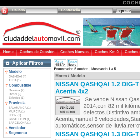
COCH
Usuario
Contraseña
Home
Coches de Ocasión
Coches Nuevos
Coches Km 0
Coches 
Marca
Estado
Aplicar Filtros
NISSAN
Nuevo
Encontrados 5 coches | Mostrando 1 a 5
Modelo
Marca / Modelo
QASHQAI (4)
TIIDA (1)
NISSAN QASHQAI 1.2 DIG-T
Combustible
Acenta 4x2
Gasolina (2)
Diesel (2)
Eléctrico (1)
Se vende Nissan Qash
Provincia
2014,con 82 mil kilóme
SALAMANCA (1)
defectos.Distintivo am
MURCIA (1)
LEON (1)
Acenta,manual 6 velocidades,Start
CASTELLON (1)
BARCELONA (1)
automáticos,sensor de lluvia,retro
Vendedor
Segmento
NISSAN QASHQAI 1.3 DIG-T