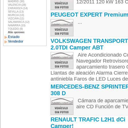
12/2011 120 kW 163 CV
MADRID (30)
VALENCIA (28)
ZARAGOZA (14)
SEVILLA (13)
PEUGEOT EXPERT Premium
MURCIA (13)
VIZCAYA (12)
...
SALAMANCA (12)
NAVARRA (10)
TOLEDO (9)
Más opciones
Estado
VOLKSWAGEN TRANSPORT
Vendedor
2.0TDI Camper ABT
Aire Acondicionado Con
Navegador Retrovisores
aparcamiento trasero
Llantas de aleación Alarma Cierre
antiniebla Faros de LED Luces de
MERCEDES-BENZ SPRINTE
308 D
Cámara de aparcamien
aire CD Función de TV
RENAULT TRAFIC L2H1 dCi
Camper!