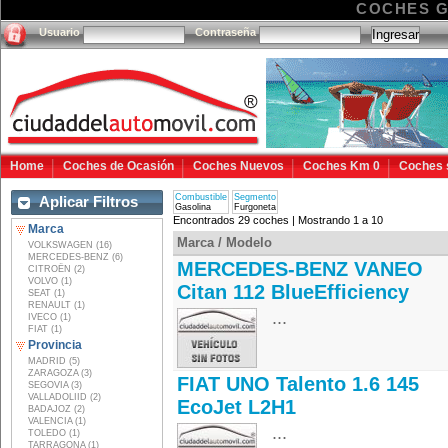
COCHES 
Usuario
Contraseña
Home
Coches de Ocasión
Coches Nuevos
Coches Km 0
Coches 
Combustible
Segmento
Aplicar Filtros
Gasolina
Furgoneta
Encontrados 29 coches | Mostrando 1 a 10
Marca
Marca / Modelo
VOLKSWAGEN (16)
MERCEDES-BENZ (6)
MERCEDES-BENZ VANEO
CITROËN (2)
VOLVO (1)
Citan 112 BlueEfficiency
SEAT (1)
RENAULT (1)
...
IVECO (1)
FIAT (1)
Provincia
MADRID (5)
ZARAGOZA (3)
FIAT UNO Talento 1.6 145
SEGOVIA (3)
VALLADOLIID (2)
EcoJet L2H1
BADAJOZ (2)
VALENCIA (1)
...
TOLEDO (1)
TARRAGONA (1)