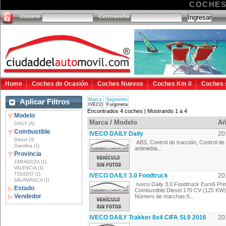
COCHES
Usuario
Contraseña
Home
Coches de Ocasión
Coches Nuevos
Coches Km 0
Coches 
Marca
Segmento
Aplicar Filtros
IVECO
Furgoneta
Encontrados 4 coches | Mostrando 1 a 4
Modelo
Marca / Modelo
A
DAILY (4)
Combustible
IVECO DAILY Daily
20
Diesel (3)
ABS, Control de tracción, Control de 
Gasolina (1)
antiniebla...
Provincia
ZARAGOZA (1)
VALENCIA (1)
TOLEDO (1)
IVECO DAILY 3.0 Foodtruck
20
SALAMANCA (1)
Iveco Daily 3.0 Foodtruck Euro6 Pri
Estado
Combustible:Diesel 170 CV (125 KW) 
Vendedor
Número de marchas:6...
IVECO DAILY Trakker 8x4 CIFA SL9 2016
20