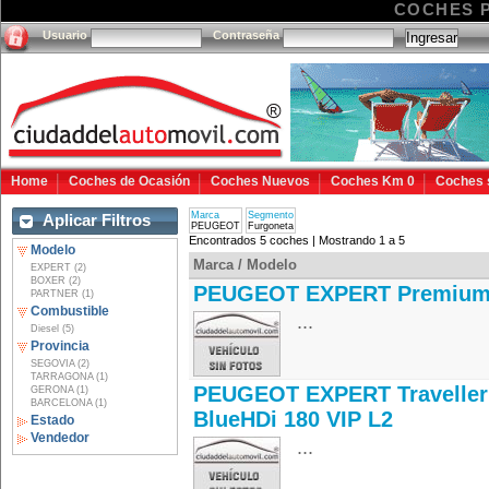
COCHES 
Usuario
Contraseña
Home
Coches de Ocasión
Coches Nuevos
Coches Km 0
Coches 
Marca
Segmento
Aplicar Filtros
PEUGEOT
Furgoneta
Encontrados 5 coches | Mostrando 1 a 5
Modelo
Marca / Modelo
EXPERT (2)
BOXER (2)
PEUGEOT EXPERT Premium
PARTNER (1)
Combustible
...
Diesel (5)
Provincia
SEGOVIA (2)
TARRAGONA (1)
PEUGEOT EXPERT Traveller
GERONA (1)
BARCELONA (1)
BlueHDi 180 VIP L2
Estado
Vendedor
...