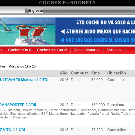
COCHES FURGONETA
os
Coches Km 0
Coches sin Carné
Concesionarios
Servicios
hes | Mostrando 11 a 20
Año
Combust.
Kms.
Ubicación
TIVAN T6 Multivan 2.0 TDI
2016
Diesel
58.000
Cardedeu
.
ANSPORTER 2.0Tdi
2012
Diesel
168.000
Barcelona
BS, Bluetooth, Bola de remolque, Cierre centralizado, Climatizador, Control de tracción, Dire
sistida, Elevalunas eléctrico, ESP, Manos libres, Navegador, Pantalla frontal, Radio, Tapicería
olante multifunción...
VITO 111 CDI
2016
Diesel
37.339
Canovelles