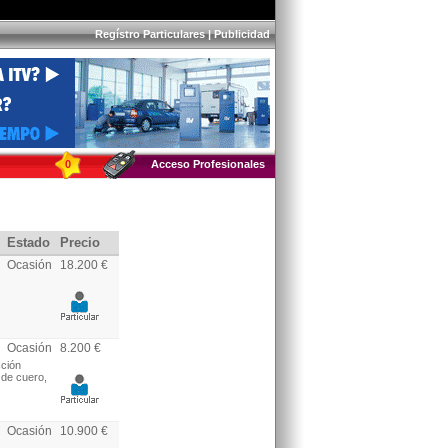
Regístro Particulares
|
Publicidad
0
Acceso Profesionales
Estado
Precio
Ocasión
18.200 €
Ocasión
8.200 €
cción
 de cuero,
Ocasión
10.900 €