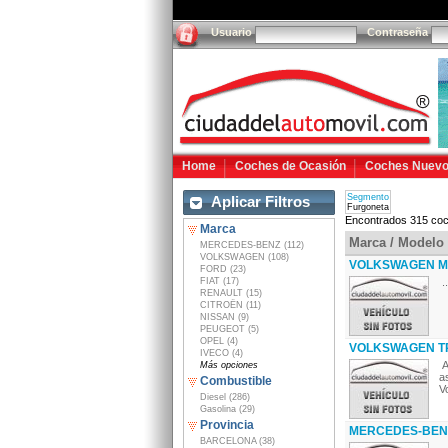
Usuario
Contraseña
Home
Coches de Ocasión
Coches Nuev
Segmento
Aplicar Filtros
Furgoneta
Encontrados 315 coc
Marca
Marca / Modelo
MERCEDES-BENZ (112)
VOLKSWAGEN (108)
VOLKSWAGEN MUL
FORD (23)
FIAT (17)
..
RENAULT (15)
CITROËN (11)
NISSAN (9)
PEUGEOT (5)
OPEL (4)
VOLKSWAGEN TR
IVECO (4)
A
Más opciones
a
Combustible
V
Diesel (286)
Gasolina (29)
Provincia
MERCEDES-BENZ 
BARCELONA (38)