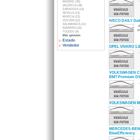
..
MADRID (30)
VALENCIA (28)
ZARAGOZA (14)
SEVILLA (13)
MURCIA (13)
IVECO DAILY Dai
VIZCAYA (12)
SALAMANCA (12)
A
NAVARRA (10)
an
TOLEDO (9)
Más opciones
Estado
Vendedor
OPEL VIVARO 1.6
..
VOLKSWAGEN CAR
BMT Premium D
..
VOLKSWAGEN MUL
..
MERCEDES-BENZ
BlueEfficiency
..