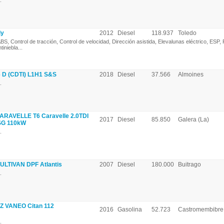
.
ly
2012
Diesel
118.937
Toledo
BS, Control de tracción, Control de velocidad, Dirección asistida, Elevalunas eléctrico, ESP,
tiniebla...
 D (CDTI) L1H1 S&S
2018
Diesel
37.566
Almoines
.
AVELLE T6 Caravelle 2.0TDI
2017
Diesel
85.850
Galera (La)
SG 110kW
.
TIVAN DPF Atlantis
2007
Diesel
180.000
Buitrago
.
 VANEO Citan 112
2016
Gasolina
52.723
Castromembibre
.