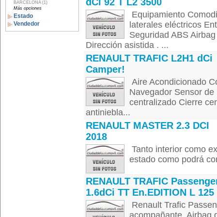
dCi 92 T L2 3500
BARCELONA (1)
Más opciones
Equipamiento Comodid
Estado
laterales eléctricos E
Vendedor
Seguridad ABS Airbag 
Dirección asistida . ...
RENAULT TRAFIC L2H1 dCi
Camper!
Aire Acondicionado Con
Navegador Sensor de l
centralizado Cierre ce
antiniebla...
RENAULT MASTER 2.3 DCI
2018
Tanto interior como e
estado como podrá comp
RENAULT TRAFIC Passenge
1.6dCi TT En.EDITION L 125
Renault Trafic Passen
acompañante, Airbag d