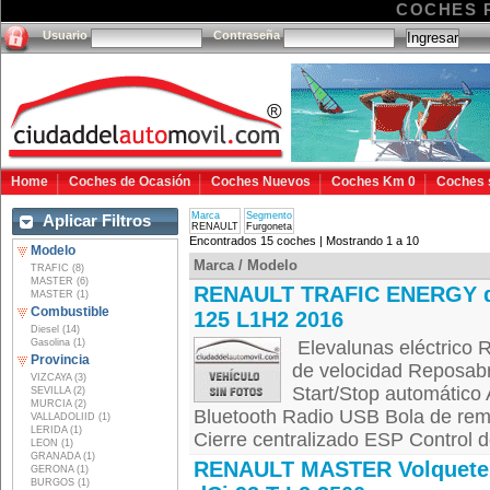
COCHES 
Usuario
Contraseña
Home
Coches de Ocasión
Coches Nuevos
Coches Km 0
Coches 
Marca
Segmento
Aplicar Filtros
RENAULT
Furgoneta
Encontrados 15 coches | Mostrando 1 a 10
Modelo
Marca / Modelo
TRAFIC (8)
MASTER (6)
RENAULT TRAFIC ENERGY 
MASTER (1)
Combustible
125 L1H2 2016
Diesel (14)
Gasolina (1)
Elevalunas eléctrico R
Provincia
de velocidad Reposab
VIZCAYA (3)
Start/Stop automático
SEVILLA (2)
MURCIA (2)
Bluetooth Radio USB Bola de remo
VALLADOLIID (1)
LERIDA (1)
Cierre centralizado ESP Control d
LEON (1)
GRANADA (1)
RENAULT MASTER Volquete
GERONA (1)
BURGOS (1)