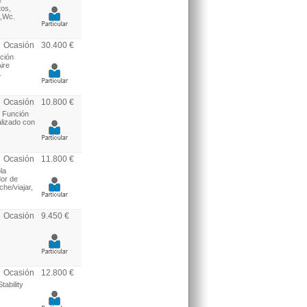
e
tos,
o,Wc.
Ocasión
30.400 €
cción
ire
.
Ocasión
10.800 €
s Función
alizado con
Ocasión
11.800 €
la
dor de
he/viajar,
Ocasión
9.450 €
Ocasión
12.800 €
tability