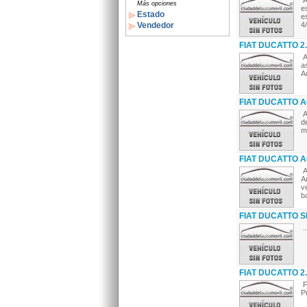
A
Más opciones
e
Estado
e
Vendedor
4/
FIAT DUCATTO 2
A
a
A
FIAT DUCATTO A
A
d
m
FIAT DUCATTO A
A
A
v
b
FIAT DUCATTO S
..
FIAT DUCATTO 2.
F
P