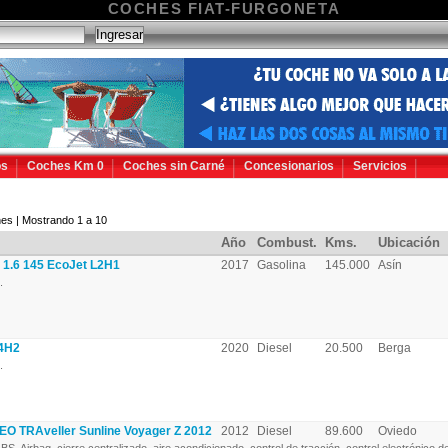
COCHES FIAT-FURGONETA
os
Coches Km 0
Coches sin Carné
Concesionarios
Servicios
es | Mostrando 1 a 10
Año
Combust.
Kms.
Ubicación
 1.6 145 EcoJet L2H1
2017
Gasolina
145.000
Asín
.
4H2
2020
Diesel
20.500
Berga
.
O TRAveller Sunline Voyager Z 2012
2012
Diesel
89.600
Oviedo