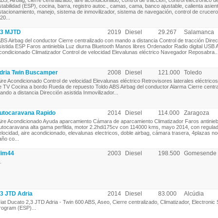
BS, Airbag, cierre centralizado, aire acondicionado, control de tracción, control electrónico d
stabilidad (ESP), cocina, barra, registro autoc., camas, cama, banco ajustable, calienta asien
stacionamiento, manejo, sistema de inmovilizador, sistema de navegación, control de crucer
20...
.3 MJTD
2019
Diesel
29.267
Salamanca
BS Airbag del conductor Cierre centralizado con mando a distancia Control de tracción Dire
sistida ESP Faros antiniebla Luz diurna Bluetooth Manos libres Ordenador Radio digital USB A
condicionado Climatizador Control de velocidad Elevalunas eléctrico Navegador Reposabra..
dria Twin Buscamper
2008
Diesel
121.000
Toledo
ire Acondicionado Control de velocidad Elevalunas eléctrico Retrovisores laterales eléctrico
e TV Cocina a bordo Rueda de repuesto Toldo ABS Airbag del conductor Alarma Cierre centr
ando a distancia Dirección asistida Inmovilizador...
utocaravana Rapido
2014
Diesel
114.000
Zaragoza
ire Acondicionado Ayuda aparcamiento Cámara de aparcamiento Climatizador Faros antinieb
utocaravana alta gama perfilda, motor 2.2hdi175cv con 114000 kms, mayo 2014, con regula
elocidad, aire acondicionado, elevalunas electricos, doble airbag, cámara trasera, 4plazas noc
año co...
lim44
2003
Diesel
198.500
Gomesende
.
3 JTD Adria
2014
Diesel
83.000
Alcúdia
iat Ducato 2,3 JTD Adria - Twin 600 ABS, Aseo, Cierre centralizado, Climatizador, Electronic S
rogram (ESP)...