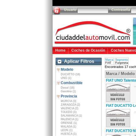
Usuario
Contraseña
Home
Coches de Ocasión
Coches Nuev
Marca
Segmento
Aplicar Filtros
FIAT
Furgoneta
Encontrados 17 coch
Modelo
Marca / Modelo
DUCATTO (16)
UNO (1)
FIAT UNO Talento
Combustible
..
Diesel (16)
Gasolina (1)
Provincia
MURCIA (3)
ZARAGOZA (2)
FIAT DUCATTO L
VALENCIA (2)
..
TOLEDO (1)
SALAMANCA (1)
PALENCIA (1)
ORENSE (1)
MALAGA (1)
LEON (1)
FIAT DUCATTO NE
HUESCA (1)