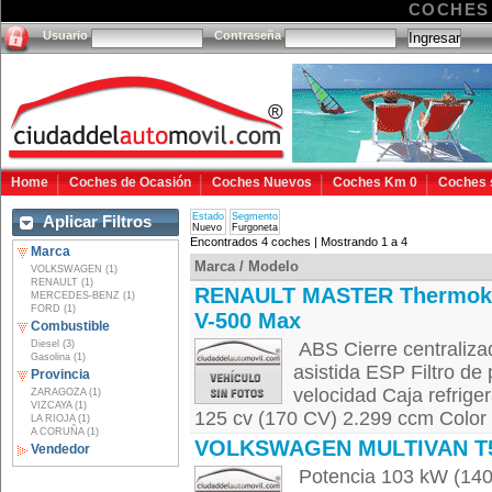
COCHES
Usuario
Contraseña
Home
Coches de Ocasión
Coches Nuevos
Coches Km 0
Coches 
Estado
Segmento
Aplicar Filtros
Nuevo
Furgoneta
Encontrados 4 coches | Mostrando 1 a 4
Marca
Marca / Modelo
VOLKSWAGEN (1)
RENAULT (1)
RENAULT MASTER Thermok
MERCEDES-BENZ (1)
FORD (1)
V-500 Max
Combustible
Diesel (3)
ABS Cierre centraliza
Gasolina (1)
asistida ESP Filtro de
Provincia
velocidad Caja refri
ZARAGOZA (1)
VIZCAYA (1)
125 cv (170 CV) 2.299 ccm Color 
LA RIOJA (1)
A CORUÑA (1)
VOLKSWAGEN MULTIVAN T
Vendedor
Potencia 103 kW (140