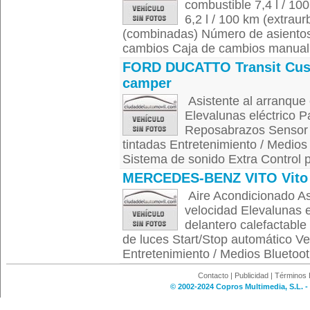
combustible 7,4 l / 10
6,2 l / 100 km (extra
(combinadas) Número de asientos
cambios Caja de cambios manual 
FORD DUCATTO Transit Cu
camper
Asistente al arranque
Elevalunas eléctrico P
Reposabrazos Sensor d
tintadas Entretenimiento / Medio
Sistema de sonido Extra Control p
MERCEDES-BENZ VITO Vito
Aire Acondicionado Asi
velocidad Elevalunas e
delantero calefactable
de luces Start/Stop automático Ve
Entretenimiento / Medios Bluetoo
Contacto
|
Publicidad
|
Términos 
© 2002-2024 Copros Multimedia, S.L. -