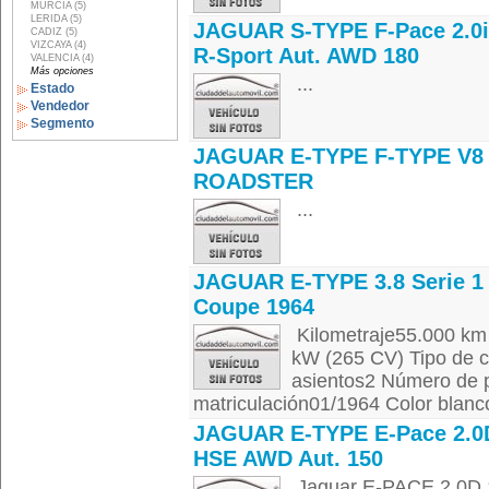
MURCIA (5)
LERIDA (5)
JAGUAR S-TYPE F-Pace 2.0
CADIZ (5)
VIZCAYA (4)
R-Sport Aut. AWD 180
VALENCIA (4)
Más opciones
...
Estado
Vendedor
Segmento
JAGUAR E-TYPE F-TYPE V8
ROADSTER
...
JAGUAR E-TYPE 3.8 Serie 1
Coupe 1964
Kilometraje55.000 km
kW (265 CV) Tipo de 
asientos2 Número de 
matriculación01/1964 Color blanco 
JAGUAR E-TYPE E-Pace 2.0D
HSE AWD Aut. 150
Jaguar E-PACE 2.0D 