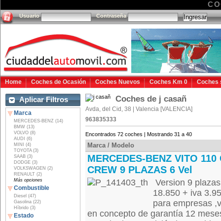
CO
Usuario
Contraseña
Home
Coches de Ocasión
Coches Nuevos
Coches Km 0
Coches 
Coches de j casañ
Aplicar Filtros
Avda, del Cid, 38 | Valencia [VALENCIA]
Marca
963835333
MERCEDES-BENZ (14)
BMW (13)
VOLVO (8)
Encontrados 72 coches | Mostrando 31 a 40
AUDI (6)
Marca / Modelo
MINI (4)
TOYOTA (3)
MERCEDES-BENZ VITO 110 
SAAB (3)
DODGE (3)
CREW 9 PLAZAS 6 Vel
VOLKSWAGEN (2)
RENAULT (2)
Más opciones
Version 9 plazas
Combustible
18.850 + iva 3.95
Diesel (47)
para empresas ,v
Gasolina (22)
Híbrido (3)
en concepto de garantía 12 mes
Estado