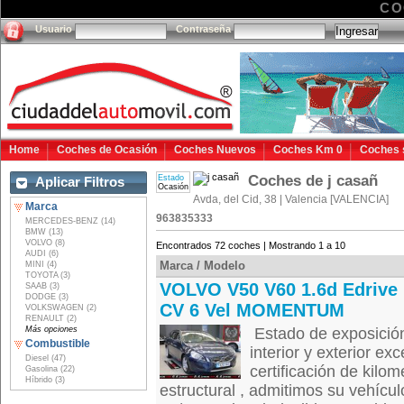
CO
Usuario
Contraseña
Home
Coches de Ocasión
Coches Nuevos
Coches Km 0
Coches 
Coches de j casañ
Estado
Aplicar Filtros
Ocasión
Avda, del Cid, 38 | Valencia [VALENCIA]
Marca
963835333
MERCEDES-BENZ (14)
BMW (13)
VOLVO (8)
Encontrados 72 coches | Mostrando 1 a 10
AUDI (6)
Marca / Modelo
MINI (4)
TOYOTA (3)
VOLVO V50 V60 1.6d Edrive 
SAAB (3)
DODGE (3)
CV 6 Vel MOMENTUM
VOLKSWAGEN (2)
RENAULT (2)
Más opciones
Estado de exposición
Combustible
interior y exterior ex
Diesel (47)
certificación de kilom
Gasolina (22)
Híbrido (3)
estructural , admitimos su vehícul