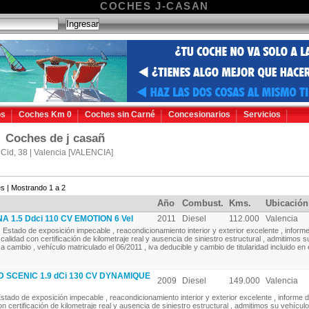
COCHES J-CASAN
os
Coches Km 0
Coches sin Carné
Concesionarios
Servicios
Coches de j casañ
 Cid, 38 | Valencia [VALENCIA]
s | Mostrando 1 a 2
Año
Combust.
Kms.
Ubicación
 1.5 Ddci 110 CV EMOTION 6 Vel
2011
Diesel
112.000
Valencia
Estado de exposición impecable , reacondicionamiento interior y exterior excelente , inform
calidad con certificación de kilometraje real y ausencia de siniestro estructural , admitimos s
a cambio , vehículo matriculado el 06/2011 , iva deducible y cambio de titularidad incluido en e
SCENIC 1.9 dCi 130 CV DYNAMIQUE
2009
Diesel
149.000
Valencia
stado de exposición impecable , reacondicionamiento interior y exterior excelente , informe d
on certificación de kilometraje real y ausencia de siniestro estructural , admitimos su vehícul