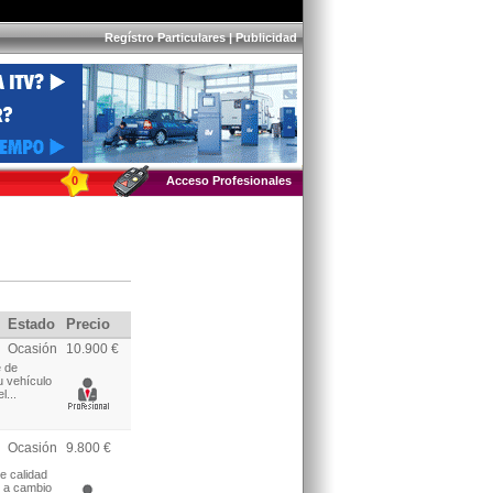
Regístro Particulares
|
Publicidad
0
Acceso Profesionales
Estado
Precio
Ocasión
10.900 €
e de
u vehículo
l...
Ocasión
9.800 €
e calidad
o a cambio