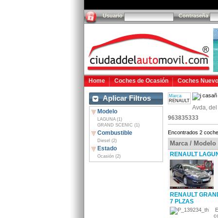
Usuario
Contraseña
Home
Coches de Ocasión
Coches Nuev
Marca
Aplicar Filtros
RENAULT
Avda, del
Modelo
963835333
LAGUNA (1)
GRAND SCENIC (1)
Combustible
Encontrados 2 coche
Diesel (2)
Marca / Modelo
Estado
RENAULT LAGUNA
Ocasión (2)
RENAULT GRAND 
7 PLZAS
E
c