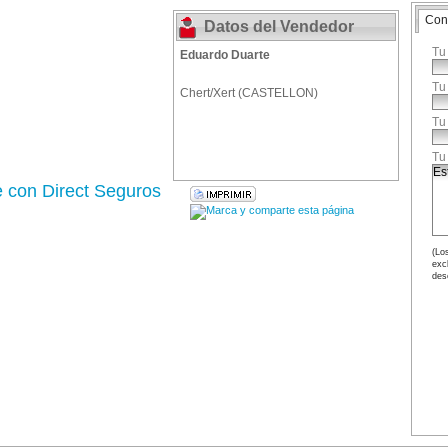
Con
Datos del Vendedor
Tu
Eduardo Duarte
Tu
Chert/Xert (CASTELLON)
Tu
Tu
e con Direct Seguros
(Los
exc
des