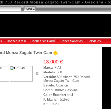
th 750 Record Monza Zagato Twin-Cam - Gasolina - 
os
Coches Km 0
Coches sin Carné
Concesionarios
Servicios
cord Monza Zagato Twin-Cam
13.000 €
Marca:
FIAT
Modelo:
500
Versión:
595 Abarth 750 Record
Monza Zagato Twin-Cam
Estado:
Ocasión
Combustible:
Gasolina
Color Exterior:
azul
F. Matric.:
9/1970
Km:
53.205