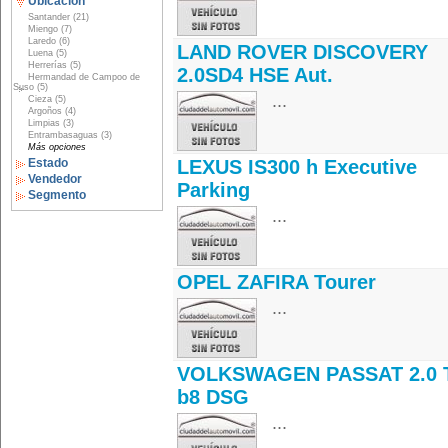
Ubicación
Santander (21)
Miengo (7)
Laredo (6)
LAND ROVER DISCOVERY
Luena (5)
Herrerías (5)
2.0SD4 HSE Aut.
Hermandad de Campoo de
Suso (5)
...
Cieza (5)
Argoños (4)
Limpias (3)
Entrambasaguas (3)
Más opciones
Estado
LEXUS IS300 h Executive
Vendedor
Parking
Segmento
...
OPEL ZAFIRA Tourer
...
VOLKSWAGEN PASSAT 2.0 
b8 DSG
...