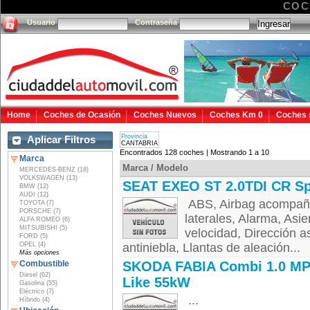
COC
Usuario
Contraseña
Home
Coches de Ocasión
Coches Nuevos
Coches Km 0
Coches 
Provincia
Aplicar Filtros
CANTABRIA
Encontrados 128 coches | Mostrando 1 a 10
Marca
Marca / Modelo
MERCEDES-BENZ (18)
VOLKSWAGEN (13)
SEAT EXEO ST 2.0TDI CR Sp
BMW (12)
AUDI (12)
ABS, Airbag acompañan
TOYOTA (7)
PORSCHE (7)
laterales, Alarma, Asie
ALFA ROMEO (6)
MITSUBISHI (5)
velocidad, Dirección a
FORD (5)
OPEL (4)
antiniebla, Llantas de aleación...
Más opciones
Combustible
SKODA FABIA Combi 1.0 MP
Diesel (62)
Like 55kW
Gasolina (55)
Eléctrico (7)
...
Híbrido (4)