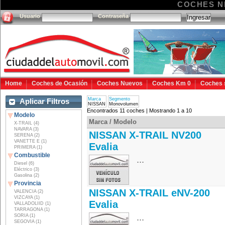
COCHES N
Usuario
Contraseña
Home
Coches de Ocasión
Coches Nuevos
Coches Km 0
Coches 
Marca
Segmento
Aplicar Filtros
NISSAN
Monovolumen
Encontrados 11 coches | Mostrando 1 a 10
Modelo
Marca / Modelo
X-TRAIL (4)
NAVARA (3)
NISSAN X-TRAIL NV200
SERENA (2)
VANETTE E (1)
Evalia
PRIMERA (1)
Combustible
...
Diesel (6)
Eléctrico (3)
Gasolina (2)
Provincia
NISSAN X-TRAIL eNV-200
VALENCIA (2)
VIZCAYA (1)
Evalia
VALLADOLIID (1)
TARRAGONA (1)
...
SORIA (1)
SEGOVIA (1)