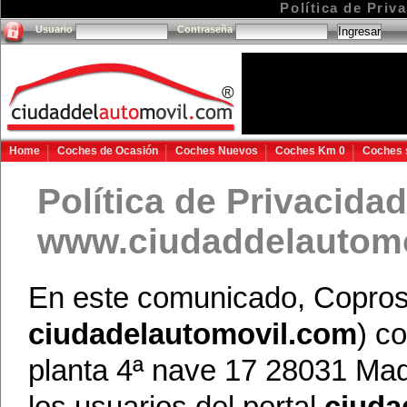
Política de Priv
Usuario
Contraseña
Home
Coches de Ocasión
Coches Nuevos
Coches Km 0
Coches 
Política de Privacida
www.ciudaddelautom
En este comunicado, Copros 
ciudadelautomovil.com
) c
planta 4ª nave 17 28031 Mad