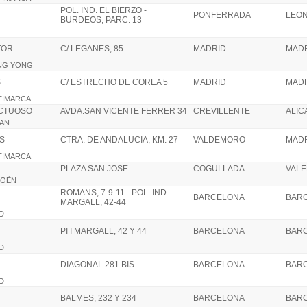
POL. IND. EL BIERZO -
PONFERRADA
LEO
BURDEOS, PARC. 13
TOR
C/ LEGANES, 85
MADRID
MAD
ANG YONG
S
C/ ESTRECHO DE COREA 5
MADRID
MAD
LTIMARCA
UCTUOSO
AVDA.SAN VICENTE FERRER 34
CREVILLENTE
ALIC
SAN
S
CTRA. DE ANDALUCIA, KM. 27
VALDEMORO
MAD
LTIMARCA
PLAZA SAN JOSE
COGULLADA
VALE
TROËN
ROMANS, 7-9-11 - POL. IND.
BARCELONA
BAR
MARGALL, 42-44
RD
PI I MARGALL, 42 Y 44
BARCELONA
BAR
RD
DIAGONAL 281 BIS
BARCELONA
BAR
RD
BALMES, 232 Y 234
BARCELONA
BAR