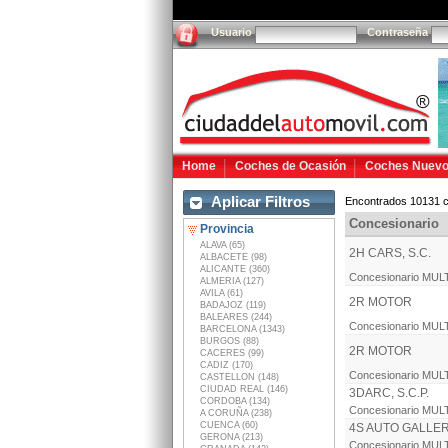
Usuario
Contraseña
Home
Coches de Ocasión
Coches Nuev
Aplicar Filtros
Encontrados 10131 c
Concesionario
Provincia
ALAVA (65)
2H CARS, S.C.
ALBACETE (98)
ALICANTE (360)
Concesionario MU
ALMERIA (127)
AVILA (61)
2R MOTOR
BADAJOZ (119)
BALEARES (244)
Concesionario MU
BARCELONA (1343)
BURGOS (88)
2R MOTOR
CACERES (99)
CADIZ (170)
Concesionario MU
CASTELLON (148)
CIUDAD REAL (146)
3DARC, S.C.P.
CORDOBA (134)
Concesionario MU
A CORUÑA (238)
CUENCA (60)
4S AUTO GALLE
GERONA (213)
Concesionario MU