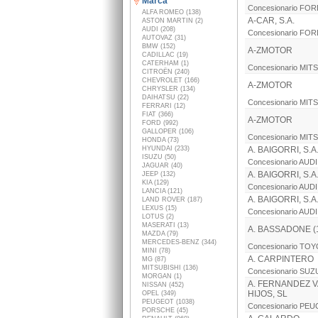
Marca
Concesionario FO
ALFA ROMEO (138)
A-CAR, S.A.
ASTON MARTIN (2)
AUDI (208)
Concesionario FO
AUTOVAZ (31)
BMW (152)
A-ZMOTOR
CADILLAC (19)
CATERHAM (1)
Concesionario MIT
CITROËN (240)
CHEVROLET (166)
A-ZMOTOR
CHRYSLER (134)
DAIHATSU (22)
Concesionario MIT
FERRARI (12)
FIAT (366)
A-ZMOTOR
FORD (992)
GALLOPER (106)
Concesionario MIT
HONDA (73)
HYUNDAI (233)
A. BAIGORRI, S.A
ISUZU (50)
Concesionario AUDI
JAGUAR (40)
A. BAIGORRI, S.A
JEEP (132)
KIA (129)
Concesionario AUDI
LANCIA (121)
A. BAIGORRI, S.A
LAND ROVER (187)
LEXUS (15)
Concesionario AUDI
LOTUS (2)
MASERATI (13)
A. BASSADONE (1
MAZDA (79)
MERCEDES-BENZ (344)
Concesionario TO
MINI (78)
A. CARPINTERO
MG (87)
MITSUBISHI (136)
Concesionario SUZ
MORGAN (1)
A. FERNANDEZ 
NISSAN (452)
HIJOS, SL
OPEL (349)
PEUGEOT (1038)
Concesionario PE
PORSCHE (45)