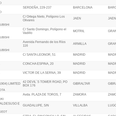
RD
SERDEÑA, 229-237
BARCELONA
BAR
RD
C/ Ortega Nieto, Polígono Los
JAEN
JAEN
Olivares
SUBISHI
C/ Santo Domingo, Polígono el
MOTRIL
GRA
Vadillo
SUBISHI
Avenida Fernando de los Ríos
ARMILLA
GRA
116
SUBISHI
.
C/ SANTA LEONOR, 51
MADRID
MAD
.
CONCHA ESPINA, 20
MADRID
MAD
.
VICTOR DE LA SERNA, 39
MADRID
MAD
42 DEVIL´S TOWER ROAD, PO
904) LIMITED
GIBRALTAR
GIBR
BOX 176
YOTA
Avda. PLAZA DE TOROS, 7
ZAMORA
ZAM
UKI
VALDESUSO E
GUADALUPE, S/N
VILLALBA
LUG
UGEOT