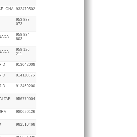
CELONA
932470502
953 888
073
958 834
NADA
803
958 126
NADA
211
RID
913042008
RID
914110875
RID
913450200
ALTAR
956779004
ORA
980620126
O
982510468