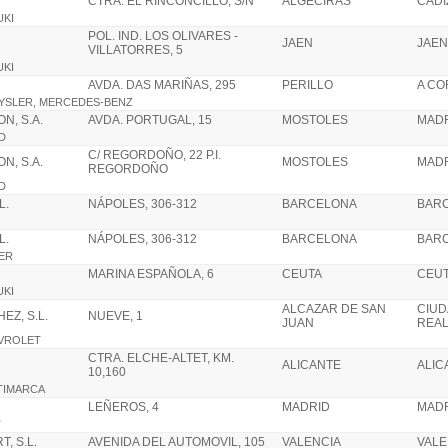
CTRA. EL RINCONCILLO, S/N
ALGECIRAS
CADI
UKI
POL. IND. LOS OLIVARES -
JAEN
JAEN
VILLATORRES, 5
UKI
AVDA. DAS MARIÑAS, 295
PERILLO
A C
HRYSLER, MERCEDES-BENZ
N, S.A.
AVDA. PORTUGAL, 15
MOSTOLES
MAD
RD
C/ REGORDOÑO, 22 P.I.
N, S.A.
MOSTOLES
MAD
REGORDOÑO
RD
L.
NÁPOLES, 306-312
BARCELONA
BAR
L.
NÁPOLES, 306-312
BARCELONA
BAR
VER
MARINA ESPAÑOLA, 6
CEUTA
CEU
UKI
ALCAZAR DE SAN
CIU
EZ, S.L.
NUEVE, 1
JUAN
REA
EVROLET
CTRA. ELCHE-ALTET, KM.
ALICANTE
ALIC
10,160
LTIMARCA
LEÑEROS, 4
MADRID
MAD
T
, S.L.
AVENIDA DEL AUTOMOVIL, 105
VALENCIA
VALE