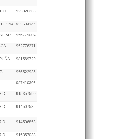
EDO
925826268
CELONA
933534344
ALTAR
956779004
AGA
952776271
ORUÑA
981569720
TA
956522936
N
987410305
RID
915357590
RID
914507586
RID
914506853
RID
915357038