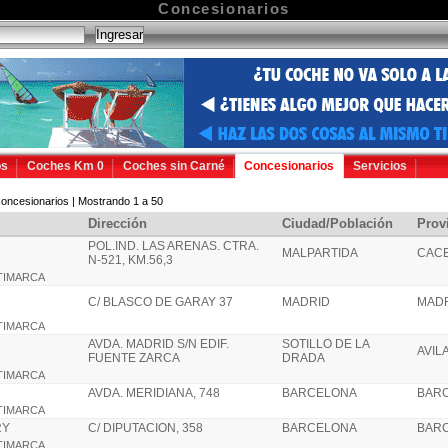
Concesionarios
os
Coches Km 0
Coches sin Carné
Concesionarios
Servicios
oncesionarios | Mostrando 1 a 50
Dirección
Ciudad/Población
Prov
POL.IND. LAS ARENAS. CTRA.
MALPARTIDA
CAC
N-521, KM.56,3
LTIMARCA
C/ BLASCO DE GARAY 37
MADRID
MAD
LTIMARCA
AVDA. MADRID S/N EDIF.
SOTILLO DE LA
AVIL
FUENTE ZARCA
DRADA
LTIMARCA
AVDA. MERIDIANA, 748
BARCELONA
BAR
LTIMARCA
RY
C/ DIPUTACION, 358
BARCELONA
BAR
LTIMARCA