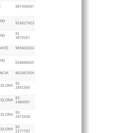
N
987456047
, ,
RID
916827923
91
RID
3670167
ANTE
965401824
,
RID
628666925
NCIA
962467024
93
CELONA
2841593
93
CELONA
2480067
93
CELONA
2472428
93
CELONA
2177797