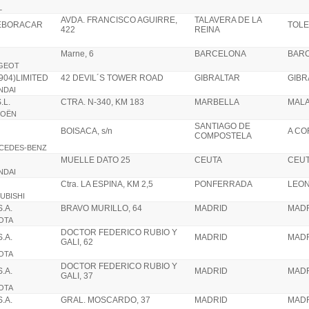
L
AVDA. FRANCISCO AGUIRRE,
TALAVERA DE LA
 EBORACAR
TOL
422
REINA
Marne, 6
BARCELONA
BAR
UGEOT
04)LIMITED
42 DEVIL´S TOWER ROAD
GIBRALTAR
GIBR
NDAI
.L.
CTRA. N-340, KM 183
MARBELLA
MAL
TROËN
SANTIAGO DE
BOISACA, s/n
A C
COMPOSTELA
RCEDES-BENZ
MUELLE DATO 25
CEUTA
CEU
NDAI
Ctra. LA ESPINA, KM 2,5
PONFERRADA
LEO
SUBISHI
.A.
BRAVO MURILLO, 64
MADRID
MAD
YOTA
DOCTOR FEDERICO RUBIO Y
.A.
MADRID
MAD
GALI, 62
YOTA
DOCTOR FEDERICO RUBIO Y
.A.
MADRID
MAD
GALI, 37
YOTA
.A.
GRAL. MOSCARDO, 37
MADRID
MAD