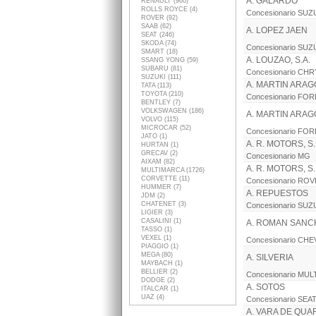
A. GALARDO
RENAULT (960)
ROLLS ROYCE (4)
Concesionario SUZ
ROVER (92)
SAAB (62)
A. LOPEZ JAEN
SEAT (246)
SKODA (74)
Concesionario SUZ
SMART (18)
A. LOUZAO, S.A.
SSANG YONG (59)
SUBARU (81)
Concesionario C
SUZUKI (111)
A. MARTIN ARAGO
TATA (113)
TOYOTA (210)
Concesionario FO
BENTLEY (7)
VOLKSWAGEN (186)
A. MARTIN ARAGO
VOLVO (115)
MICROCAR (52)
Concesionario FO
JATO (1)
A. R. MOTORS, S.
HURTAN (1)
GRECAV (2)
Concesionario MG
AIXAM (82)
A. R. MOTORS, S.
MULTIMARCA (1726)
CORVETTE (11)
Concesionario RO
HUMMER (7)
A. REPUESTOS
JDM (2)
CHATENET (3)
Concesionario SUZ
LIGIER (3)
CASALINI (1)
A. ROMAN SANCH
TASSO (1)
VEXEL (1)
Concesionario CH
PIAGGIO (1)
MEGA (80)
A. SILVERIA
MAYBACH (1)
BELLIER (2)
Concesionario MU
DODGE (2)
A. SOTOS
ITALCAR (1)
UAZ (4)
Concesionario SEA
A. VARA DE QUART