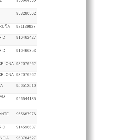
Z
956664330
953280562
ORUÑA
981139927
RID
916462427
RID
916466353
CELONA
932076262
CELONA
932076262
TA
956512510
DAD
926544185
L
ANTE
965687976
RID
914596637
NCIA
963784527