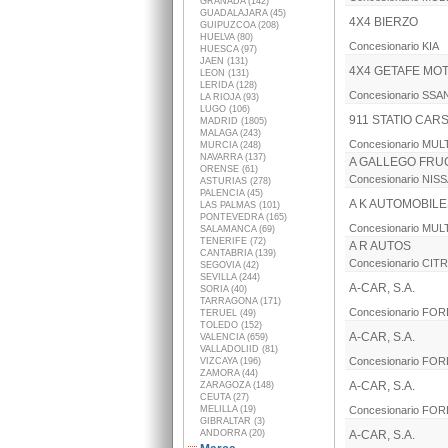
GRANADA (142)
GUADALAJARA (45)
4X4 BIERZO
GUIPUZCOA (208)
HUELVA (80)
Concesionario KIA
HUESCA (97)
JAEN (131)
4X4 GETAFE MO
LEON (131)
LERIDA (128)
Concesionario SS
LA RIOJA (93)
LUGO (106)
911 STATIO CAR
MADRID (1805)
MALAGA (243)
Concesionario MU
MURCIA (248)
NAVARRA (137)
A GALLEGO FR
ORENSE (61)
Concesionario NIS
ASTURIAS (278)
PALENCIA (45)
A K AUTOMOBILE
LAS PALMAS (101)
PONTEVEDRA (165)
Concesionario MU
SALAMANCA (69)
TENERIFE (72)
A R AUTOS
CANTABRIA (139)
Concesionario CI
SEGOVIA (42)
SEVILLA (244)
A-CAR, S.A.
SORIA (40)
TARRAGONA (171)
Concesionario FO
TERUEL (49)
TOLEDO (152)
A-CAR, S.A.
VALENCIA (659)
VALLADOLIID (81)
Concesionario FO
VIZCAYA (196)
ZAMORA (44)
A-CAR, S.A.
ZARAGOZA (148)
CEUTA (27)
MELILLA (19)
Concesionario FO
GIBRALTAR (3)
ANDORRA (20)
A-CAR, S.A.