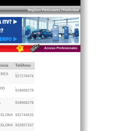
Regístro Particulares
|
Publicidad
0
Acceso Profesionales
incia
Teléfono
, ,
ERES
927276474
,
RID
918668278
A
918668278
CELONA
932744626
CELONA
932657167