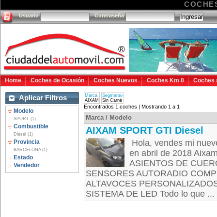
COCHES
Usuario
Contraseña
Home
Coches de Ocasión
Coches Nuevos
Coches Km 0
Coches 
Marca
Segmento
Aplicar Filtros
AIXAM
Sin Carné
Encontrados 1 coches | Mostrando 1 a 1
Modelo
Marca / Modelo
SPORT (1)
Combustible
AIXAM SPORT GTI Diesel
Diesel (1)
Hola, vendes mi nuevo
Provincia
BARCELONA (1)
en abril de 2018 Aixam
Estado
ASIENTOS DE CUE
Vendedor
SENSORES AUTORADIO COMPL
ALTAVOCES PERSONALIZADOS D
SISTEMA DE LED Todo lo que ...