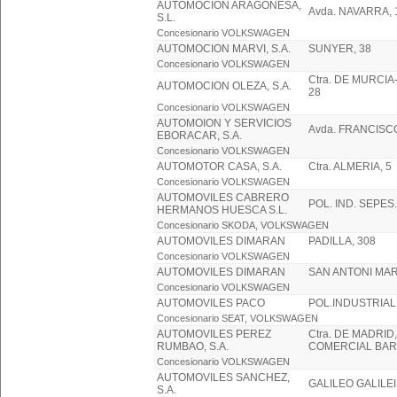
AUTOMOCION ARAGONESA,
Avda. NAVARRA, 
S.L.
Concesionario VOLKSWAGEN
AUTOMOCION MARVI, S.A.
SUNYER, 38
Concesionario VOLKSWAGEN
Ctra. DE MURCIA
AUTOMOCION OLEZA, S.A.
28
Concesionario VOLKSWAGEN
AUTOMOION Y SERVICIOS
Avda. FRANCISC
EBORACAR, S.A.
Concesionario VOLKSWAGEN
AUTOMOTOR CASA, S.A.
Ctra. ALMERIA, 5
Concesionario VOLKSWAGEN
AUTOMOVILES CABRERO
POL. IND. SEPES
HERMANOS HUESCA S.L.
Concesionario SKODA, VOLKSWAGEN
AUTOMOVILES DIMARAN
PADILLA, 308
Concesionario VOLKSWAGEN
AUTOMOVILES DIMARAN
SAN ANTONI MARI
Concesionario VOLKSWAGEN
AUTOMOVILES PACO
POL.INDUSTRIAL,
Concesionario SEAT, VOLKSWAGEN
AUTOMOVILES PEREZ
Ctra. DE MADRID,
RUMBAO, S.A.
COMERCIAL BAR
Concesionario VOLKSWAGEN
AUTOMOVILES SANCHEZ,
GALILEO GALILEI,
S.A.