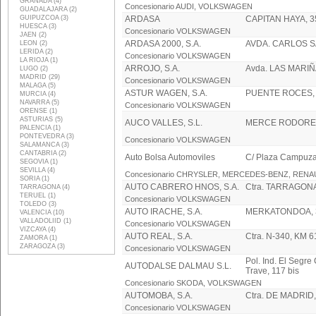
GRANADA (4)
Concesionario AUDI, VOLKSWAGEN
GUADALAJARA (2)
GUIPUZCOA (3)
ARDASA
CAPITAN HAYA, 3
HUESCA (3)
Concesionario VOLKSWAGEN
JAEN (2)
ARDASA 2000, S.A.
AVDA. CARLOS SA
LEON (2)
LERIDA (2)
Concesionario VOLKSWAGEN
LA RIOJA (1)
ARROJO, S.A.
Avda. LAS MARIÑ
LUGO (2)
MADRID (29)
Concesionario VOLKSWAGEN
MALAGA (5)
ASTUR WAGEN, S.A.
PUENTE ROCES, 
MURCIA (4)
NAVARRA (5)
Concesionario VOLKSWAGEN
ORENSE (1)
ASTURIAS (5)
AUCO VALLES, S.L.
MERCE RODORED
PALENCIA (1)
PONTEVEDRA (3)
Concesionario VOLKSWAGEN
SALAMANCA (3)
CANTABRIA (2)
Auto Bolsa Automoviles
C/ Plaza Campuza
SEGOVIA (1)
SEVILLA (4)
Concesionario CHRYSLER, MERCEDES-BENZ, REN
SORIA (1)
AUTO CABRERO HNOS, S.A.
Ctra. TARRAGONA
TARRAGONA (4)
TERUEL (1)
Concesionario VOLKSWAGEN
TOLEDO (3)
AUTO IRACHE, S.A.
MERKATONDOA, 
VALENCIA (10)
VALLADOLIID (1)
Concesionario VOLKSWAGEN
VIZCAYA (4)
AUTO REAL, S.A.
Ctra. N-340, KM 6
ZAMORA (1)
ZARAGOZA (3)
Concesionario VOLKSWAGEN
Pol. Ind. El Segre
AUTODALSE DALMAU S.L.
Trave, 117 bis
Concesionario SKODA, VOLKSWAGEN
AUTOMOBA, S.A.
Ctra. DE MADRID,
Concesionario VOLKSWAGEN