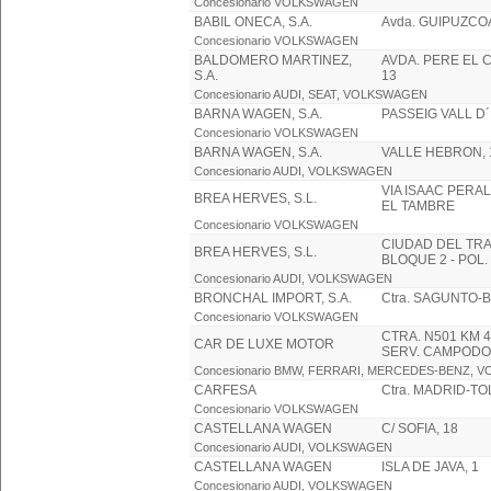
Concesionario VOLKSWAGEN
BABIL ONECA, S.A.
Avda. GUIPUZCOA
Concesionario VOLKSWAGEN
BALDOMERO MARTINEZ,
AVDA. PERE EL 
S.A.
13
Concesionario AUDI, SEAT, VOLKSWAGEN
BARNA WAGEN, S.A.
PASSEIG VALL D
Concesionario VOLKSWAGEN
BARNA WAGEN, S.A.
VALLE HEBRON, 
Concesionario AUDI, VOLKSWAGEN
VIA ISAAC PERAL,
BREA HERVES, S.L.
EL TAMBRE
Concesionario VOLKSWAGEN
CIUDAD DEL TRA
BREA HERVES, S.L.
BLOQUE 2 - POL
Concesionario AUDI, VOLKSWAGEN
BRONCHAL IMPORT, S.A.
Ctra. SAGUNTO-
Concesionario VOLKSWAGEN
CTRA. N501 KM 4
CAR DE LUXE MOTOR
SERV. CAMPOD
Concesionario BMW, FERRARI, MERCEDES-BENZ,
CARFESA
Ctra. MADRID-TO
Concesionario VOLKSWAGEN
CASTELLANA WAGEN
C/ SOFIA, 18
Concesionario AUDI, VOLKSWAGEN
CASTELLANA WAGEN
ISLA DE JAVA, 1
Concesionario AUDI, VOLKSWAGEN