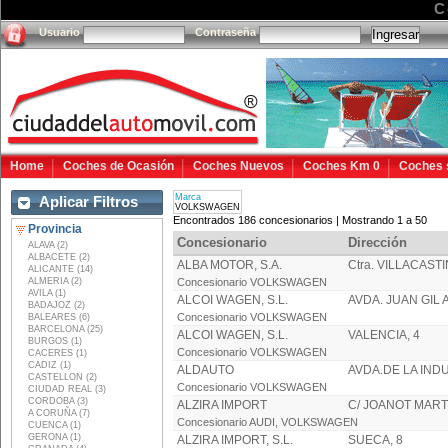
C
Usuario
Contraseña
Home
Coches de Ocasión
Coches Nuevos
Coches Km 0
Coches 
Marca
Aplicar Filtros
VOLKSWAGEN
Encontrados 186 concesionarios | Mostrando 1 a 50
Provincia
Concesionario
Dirección
ALAVA (2)
ALBACETE (2)
ALBA MOTOR, S.A.
Ctra. VILLACASTI
ALICANTE (14)
ALMERIA (2)
Concesionario VOLKSWAGEN
AVILA (1)
ALCOI WAGEN, S.L.
AVDA. JUAN GIL 
BADAJOZ (2)
Concesionario VOLKSWAGEN
BALEARES (6)
BARCELONA (25)
ALCOI WAGEN, S.L.
VALENCIA, 4
BURGOS (1)
Concesionario VOLKSWAGEN
CACERES (1)
CADIZ (1)
ALDAUTO
AVDA.DE LA IND
CASTELLON (2)
Concesionario VOLKSWAGEN
CIUDAD REAL (3)
CORDOBA (3)
ALZIRA IMPORT
C/ JOANOT MART
A CORUÑA (7)
Concesionario AUDI, VOLKSWAGEN
CUENCA (1)
GERONA (1)
ALZIRA IMPORT, S.L.
SUECA, 8