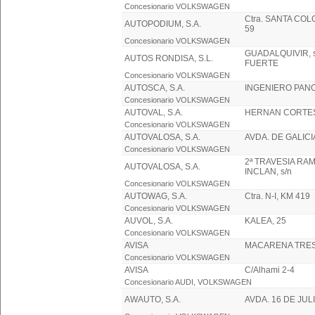
Concesionario VOLKSWAGEN
Ctra. SANTA CO
AUTOPODIUM, S.A.
59
Concesionario VOLKSWAGEN
GUADALQUIVIR, s/
AUTOS RONDISA, S.L.
FUERTE
Concesionario VOLKSWAGEN
AUTOSCA, S.A.
INGENIERO PANO
Concesionario VOLKSWAGEN
AUTOVAL, S.A.
HERNAN CORTES
Concesionario VOLKSWAGEN
AUTOVALOSA, S.A.
AVDA. DE GALICIA
Concesionario VOLKSWAGEN
2ª TRAVESIA RA
AUTOVALOSA, S.A.
INCLAN, s/n
Concesionario VOLKSWAGEN
AUTOWAG, S.A.
Ctra. N-I, KM 419
Concesionario VOLKSWAGEN
AUVOL, S.A.
KALEA, 25
Concesionario VOLKSWAGEN
AVISA
MACARENA TRES 
Concesionario VOLKSWAGEN
AVISA
C/Alhami 2-4
Concesionario AUDI, VOLKSWAGEN
AWAUTO, S.A.
AVDA. 16 DE JULI