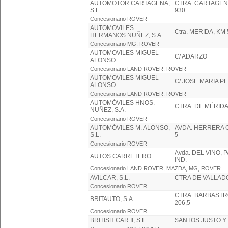
AUTOMOTOR CARTAGENA,
CTRA. CARTAGEN
S.L.
930
Concesionario ROVER
AUTOMOVILES
Ctra. MERIDA, KM
HERMANOS NUÑEZ, S.A.
Concesionario MG, ROVER
AUTOMOVILES MIGUEL
C/ ADARZO
ALONSO
Concesionario LAND ROVER, ROVER
AUTOMOVILES MIGUEL
C/ JOSE MARIA P
ALONSO
Concesionario LAND ROVER, ROVER
AUTOMÓVILES HNOS.
CTRA. DE MÉRIDA,
NUÑEZ, S.A.
Concesionario ROVER
AUTOMÓVILES M. ALONSO,
AVDA. HERRERA O
S.L.
5
Concesionario ROVER
Avda. DEL VINO, P
AUTOS CARRETERO
IND.
Concesionario LAND ROVER, MAZDA, MG, ROVER
AVILCAR, S.L.
CTRA DE VALLADOL
Concesionario ROVER
CTRA. BARBASTRO
BRITAUTO, S.A.
206,5
Concesionario ROVER
BRITISH CAR II, S.L.
SANTOS JUSTO Y 