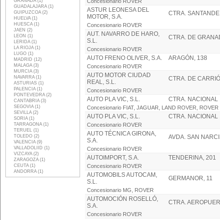
GRANADA (1)
Concesionario ROVER
GUADALAJARA (1)
ASTUR LEONESA DEL
GUIPUZCOA (2)
CTRA. SANTANDER
MOTOR, S.A.
HUELVA (1)
HUESCA (1)
Concesionario ROVER
JAEN (2)
AUT. NAVARRO DE HARO,
LEON (1)
CTRA. DE GRANAD
S.L.
LERIDA (1)
LA RIOJA (1)
Concesionario ROVER
LUGO (1)
AUTO FRENO OLIVER, S.A.
ARAGÓN, 138
MADRID (12)
MALAGA (3)
Concesionario ROVER
MURCIA (3)
AUTO MOTOR CIUDAD
NAVARRA (1)
CTRA. DE CARRIÓ
REAL, S.L.
ASTURIAS (1)
PALENCIA (1)
Concesionario ROVER
PONTEVEDRA (2)
AUTO PLA VIC, S.L.
CTRA. NACIONAL 1
CANTABRIA (3)
SEGOVIA (1)
Concesionario FIAT, JAGUAR, LAND ROVER, ROVER
SEVILLA (2)
AUTO PLA VIC, S.L.
CTRA. NACIONAL 1
SORIA (1)
TARRAGONA (1)
Concesionario ROVER
TERUEL (1)
AUTO TÉCNICA GIRONA,
TOLEDO (2)
AVDA. SAN NARCI
S.A.
VALENCIA (9)
VALLADOLIID (1)
Concesionario ROVER
VIZCAYA (2)
AUTOIMPORT, S.A.
TENDERINA, 201
ZARAGOZA (1)
CEUTA (1)
Concesionario ROVER
ANDORRA (1)
AUTOMOBILS AUTOCAM,
GERMANOR, 11
S.L.
Concesionario MG, ROVER
AUTOMOCIÓN ROSELLÓ,
CTRA. AEROPUERT
S.A.
Concesionario ROVER