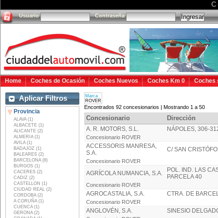
C
Usuario
Contraseña
Home
Coches de Ocasión
Coches Nuevos
Coches Km 0
Coches 
Marca
Aplicar Filtros
ROVER
Encontrados 92 concesionarios | Mostrando 1 a 50
Provincia
Concesionario
Dirección
ALAVA (1)
ALBACETE (1)
A. R. MOTORS, S.L.
NÁPOLES, 306-31
ALICANTE (2)
ALMERIA (1)
Concesionario ROVER
AVILA (1)
ACCESSORIS MANRESA,
BADAJOZ (1)
C/ SAN CRISTÓFOL
S.A.
BALEARES (2)
BARCELONA (8)
Concesionario ROVER
BURGOS (1)
POL. IND. LAS CA
CACERES (2)
AGRÍCOLA NUMANCIA, S.A.
PARCELA 40
CADIZ (2)
CASTELLON (1)
Concesionario ROVER
CIUDAD REAL (2)
AGROCASTALIA, S.A.
CTRA. DE BARCEL
CORDOBA (2)
A CORUÑA (1)
Concesionario ROVER
CUENCA (1)
ANGLOVÉN, S.A.
SINESIO DELGADO
GERONA (2)