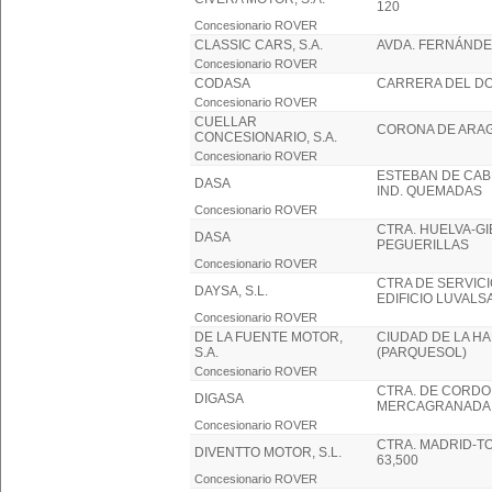
120
Concesionario ROVER
CLASSIC CARS, S.A.
AVDA. FERNÁNDE
Concesionario ROVER
CODASA
CARRERA DEL DO
Concesionario ROVER
CUELLAR
CORONA DE ARAG
CONCESIONARIO, S.A.
Concesionario ROVER
ESTEBAN DE CABR
DASA
IND. QUEMADAS
Concesionario ROVER
CTRA. HUELVA-GI
DASA
PEGUERILLAS
Concesionario ROVER
CTRA DE SERVICIO
DAYSA, S.L.
EDIFICIO LUVALS
Concesionario ROVER
DE LA FUENTE MOTOR,
CIUDAD DE LA HA
S.A.
(PARQUESOL)
Concesionario ROVER
CTRA. DE CORDOB
DIGASA
MERCAGRANADA
Concesionario ROVER
CTRA. MADRID-TO
DIVENTTO MOTOR, S.L.
63,500
Concesionario ROVER