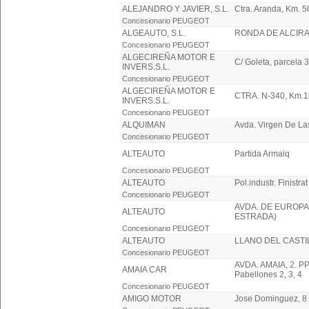
ALEJANDRO Y JAVIER, S.L.
Ctra. Aranda, Km. 5
Concesionario PEUGEOT
ALGEAUTO, S.L.
RONDA DE ALCIRA
Concesionario PEUGEOT
ALGECIREÑA MOTOR E
C/ Goleta, parcela 3
INVERS.S.L.
Concesionario PEUGEOT
ALGECIREÑA MOTOR E
CTRA. N-340, Km.
INVERS.S.L.
Concesionario PEUGEOT
ALQUIMAN
Avda. Virgen De Las
Concesionario PEUGEOT
ALTEAUTO
Partida Armaiq
Concesionario PEUGEOT
ALTEAUTO
Pol.industr. Finistrat
Concesionario PEUGEOT
AVDA. DE EUROPA,
ALTEAUTO
ESTRADA)
Concesionario PEUGEOT
ALTEAUTO
LLANO DEL CASTI
Concesionario PEUGEOT
AVDA. AMAIA, 2. PP
AMAIA CAR
Pabellones 2, 3, 4
Concesionario PEUGEOT
AMIGO MOTOR
Jose Dominguez, 8