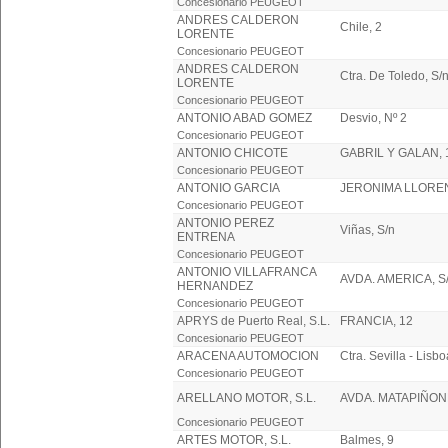
Concesionario PEUGEOT
ANDRES CALDERON
Chile, 2
LORENTE
Concesionario PEUGEOT
ANDRES CALDERON
Ctra. De Toledo, S/
LORENTE
Concesionario PEUGEOT
ANTONIO ABAD GOMEZ
Desvio, Nº 2
Concesionario PEUGEOT
ANTONIO CHICOTE
GABRIL Y GALAN, 
Concesionario PEUGEOT
ANTONIO GARCIA
JERONIMA LLOREN
Concesionario PEUGEOT
ANTONIO PEREZ
Viñas, S/n
ENTRENA
Concesionario PEUGEOT
ANTONIO VILLAFRANCA
AVDA. AMERICA, S
HERNANDEZ
Concesionario PEUGEOT
APRYS de Puerto Real, S.L.
FRANCIA, 12
Concesionario PEUGEOT
ARACENA AUTOMOCION
Ctra. Sevilla - Lisbo
Concesionario PEUGEOT
ARELLANO MOTOR, S.L.
AVDA. MATAPIÑON
Concesionario PEUGEOT
ARTES MOTOR, S.L.
Balmes, 9