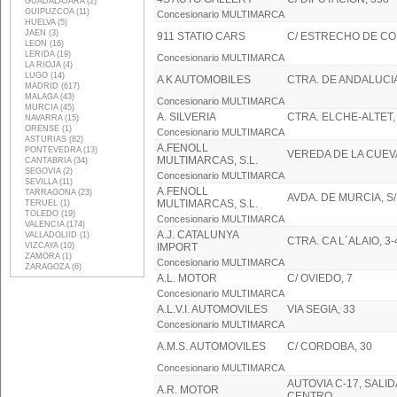
GUADALAJARA (2)
GUIPUZCOA (11)
Concesionario MULTIMARCA
HUELVA (5)
JAEN (3)
911 STATIO CARS
C/ ESTRECHO DE CO
LEON (16)
LERIDA (19)
Concesionario MULTIMARCA
LA RIOJA (4)
LUGO (14)
A K AUTOMOBILES
CTRA. DE ANDALUCIA
MADRID (617)
MALAGA (43)
Concesionario MULTIMARCA
MURCIA (45)
A. SILVERIA
CTRA. ELCHE-ALTET, 
NAVARRA (15)
ORENSE (1)
Concesionario MULTIMARCA
ASTURIAS (82)
A.FENOLL
PONTEVEDRA (13)
VEREDA DE LA CUEV
MULTIMARCAS, S.L.
CANTABRIA (34)
SEGOVIA (2)
Concesionario MULTIMARCA
SEVILLA (11)
A.FENOLL
TARRAGONA (23)
AVDA. DE MURCIA, S
MULTIMARCAS, S.L.
TERUEL (1)
TOLEDO (19)
Concesionario MULTIMARCA
VALENCIA (174)
A.J. CATALUNYA
VALLADOLIID (1)
CTRA. CA L´ALAIO, 3-
VIZCAYA (10)
IMPORT
ZAMORA (1)
Concesionario MULTIMARCA
ZARAGOZA (6)
A.L. MOTOR
C/ OVIEDO, 7
Concesionario MULTIMARCA
A.L.V.I. AUTOMOVILES
VIA SEGIA, 33
Concesionario MULTIMARCA
A.M.S. AUTOMOVILES
C/ CORDOBA, 30
Concesionario MULTIMARCA
AUTOVIA C-17, SALI
A.R. MOTOR
CENTRO