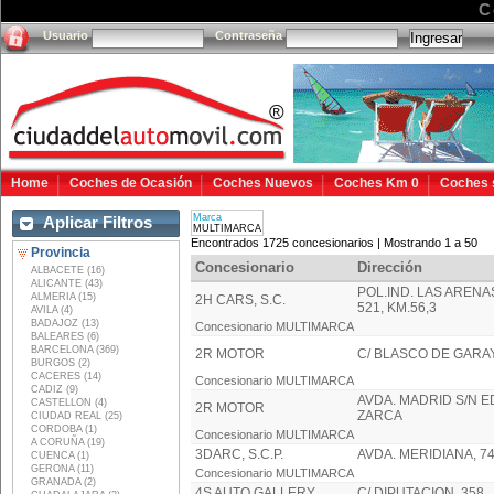
C
Usuario
Contraseña
Home
Coches de Ocasión
Coches Nuevos
Coches Km 0
Coches 
Marca
Aplicar Filtros
MULTIMARCA
Encontrados 1725 concesionarios | Mostrando 1 a 50
Provincia
Concesionario
Dirección
ALBACETE (16)
ALICANTE (43)
POL.IND. LAS ARENAS
ALMERIA (15)
2H CARS, S.C.
521, KM.56,3
AVILA (4)
BADAJOZ (13)
Concesionario MULTIMARCA
BALEARES (6)
BARCELONA (369)
2R MOTOR
C/ BLASCO DE GARA
BURGOS (2)
CACERES (14)
Concesionario MULTIMARCA
CADIZ (9)
AVDA. MADRID S/N E
CASTELLON (4)
2R MOTOR
ZARCA
CIUDAD REAL (25)
CORDOBA (1)
Concesionario MULTIMARCA
A CORUÑA (19)
3DARC, S.C.P.
AVDA. MERIDIANA, 7
CUENCA (1)
GERONA (11)
Concesionario MULTIMARCA
GRANADA (2)
4S AUTO GALLERY
C/ DIPUTACION, 358