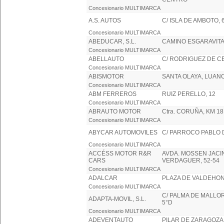
Concesionario MULTIMARCA
A.S. AUTOS
C/ ISLA DE AMBOTO, 
Concesionario MULTIMARCA
ABEDUCAR, S.L.
CAMINO ESGARAVITA,
Concesionario MULTIMARCA
ABELLAUTO
C/ RODRIGUEZ DE C
Concesionario MULTIMARCA
ABISMOTOR
SANTA OLAYA, LUA
Concesionario MULTIMARCA
ABM FERREROS
RUIZ PERELLO, 12
Concesionario MULTIMARCA
ABRAUTO MOTOR
Ctra. CORUÑA, KM 18
Concesionario MULTIMARCA
ABYCAR AUTOMOVILES
C/ PARROCO PABLO D
Concesionario MULTIMARCA
ACCÉSS MOTOR R&R
AVDA. MOSSEN JACI
CARS
VERDAGUER, 52-54
Concesionario MULTIMARCA
ADALCAR
PLAZA DE VALDEHON
Concesionario MULTIMARCA
C/ PALMA DE MALLOR
ADAPTA-MOVIL, S.L.
5°D
Concesionario MULTIMARCA
ADEVENTAUTO
PILAR DE ZARAGOZA,