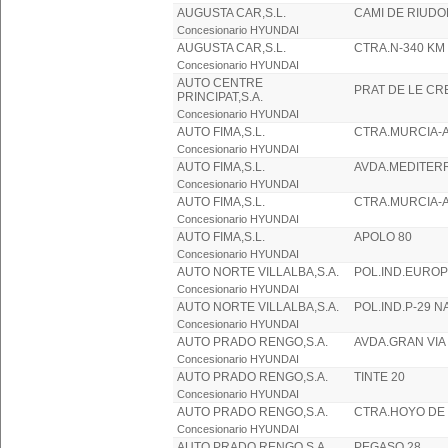
AUGUSTA CAR,S.L.
CAMI DE RIUDO
Concesionario HYUNDAI
AUGUSTA CAR,S.L.
CTRA.N-340 KM
Concesionario HYUNDAI
AUTO CENTRE
PRAT DE LE CR
PRINCIPAT,S.A.
Concesionario HYUNDAI
AUTO FIMA,S.L.
CTRA.MURCIA-A
Concesionario HYUNDAI
AUTO FIMA,S.L.
AVDA.MEDITER
Concesionario HYUNDAI
AUTO FIMA,S.L.
CTRA.MURCIA-A
Concesionario HYUNDAI
AUTO FIMA,S.L.
APOLO 80
Concesionario HYUNDAI
AUTO NORTE VILLALBA,S.A.
POL.IND.EUROP
Concesionario HYUNDAI
AUTO NORTE VILLALBA,S.A.
POL.IND.P-29 N
Concesionario HYUNDAI
AUTO PRADO RENGO,S.A.
AVDA.GRAN VIA
Concesionario HYUNDAI
AUTO PRADO RENGO,S.A.
TINTE 20
Concesionario HYUNDAI
AUTO PRADO RENGO,S.A.
CTRA.HOYO DE
Concesionario HYUNDAI
AUTO PRADO RENGO,S.A.
PEGASO 28