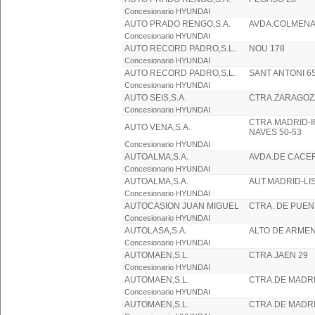
Concesionario HYUNDAI
AUTO PRADO RENGO,S.A.
AVDA.COLMENAR
Concesionario HYUNDAI
AUTO RECORD PADRO,S.L.
NOU 178
Concesionario HYUNDAI
AUTO RECORD PADRO,S.L.
SANT ANTONI 6
Concesionario HYUNDAI
AUTO SEIS,S.A.
CTRA.ZARAGOZ
Concesionario HYUNDAI
CTRA.MADRID-I
AUTO VENA,S.A.
NAVES 50-53
Concesionario HYUNDAI
AUTOALMA,S.A.
AVDA.DE CACE
Concesionario HYUNDAI
AUTOALMA,S.A.
AUT.MADRID-LI
Concesionario HYUNDAI
AUTOCASION JUAN MIGUEL
CTRA. DE PUEN
Concesionario HYUNDAI
AUTOLASA,S.A.
ALTO DE ARMEN
Concesionario HYUNDAI
AUTOMAEN,S.L.
CTRA.JAEN 29
Concesionario HYUNDAI
AUTOMAEN,S.L.
CTRA.DE MADRI
Concesionario HYUNDAI
AUTOMAEN,S.L.
CTRA.DE MADRI