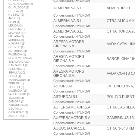
GRANADA (3)
Concesionario HYUNDAI
GUADALAJARA (2)
GUIPUZCOA (8)
ALMERIALVA,S.L.
ALMENDRO 1
HUELVA (3)
HUESCA (2)
Concesionario HYUNDAI
JAEN (1)
ALMERIALVA,S.L.
CTRA.ALICUM K
LEON (1)
LERIDA (3)
Concesionario HYUNDAI
LA RIOJA (1)
ALMERIALVA,S.L.
CTRA.RONDA 2
MADRID (47)
Concesionario HYUNDAI
MALAGA (5)
MURCIA (6)
ARESPA MOTORS
AVDA.CATALUÑA
NAVARRA (3)
GIRONA,S.A.
ORENSE (2)
ASTURIAS (4)
Concesionario HYUNDAI
PALENCIA (1)
ARESPA MOTORS
PONTEVEDRA (4)
BARCELONA 16
GIRONA,S.A.
SALAMANCA (2)
CANTABRIA (2)
Concesionario HYUNDAI
SEGOVIA (1)
ARESPA MOTORS
SEVILLA (10)
AVDA.CORTS C
GIRONA,S.A.
SORIA (1)
TARRAGONA (4)
Concesionario HYUNDAI
TERUEL (1)
ASTURDAI
LA TENDERINA, 
TOLEDO (3)
VALENCIA (19)
Concesionario HYUNDAI
VALLADOLIID (2)
ASTURDAI,S.L.
POL.IND.PUENT
VIZCAYA (4)
ZAMORA (1)
Concesionario HYUNDAI
ZARAGOZA (3)
AUFERSAMOTOR,S.A.
CTRA.CASTILLA 
CEUTA (1)
Concesionario HYUNDAI
GIBRALTAR (1)
ANDORRA (1)
AUFERSAMOTOR,S.A.
GAMBRINUS 13 
Concesionario HYUNDAI
AUGUSTA CAR,S.L.
CTRA.N-340 KM
Concesionario HYUNDAI