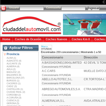
C
Usuario
Contraseña
Home
Coches de Ocasión
Coches Nuevos
Coches Km 0
Coches 
Marca
Aplicar Filtros
HYUNDAI
Encontrados 233 concesionarios | Mostrando 1 a 50
Provincia
Concesionario
Dirección
ALAVA (1)
ALBACETE (4)
A.BASSADONE(1904)LIMITED
42 DEVIL´S TO
ALICANTE (5)
ALMERIA (4)
Concesionario HYUNDAI
AVILA (2)
A.C.CARS
MUELLE DATO 2
BADAJOZ (2)
Concesionario HYUNDAI
BALEARES (6)
BARCELONA (37)
ABELLO AUTOTEC,S.L.
CR.TORTOSA-L´
BURGOS (1)
Concesionario HYUNDAI
CACERES (1)
CADIZ (3)
ABREGO AUTOMOVILES,S.A.
CTRA.MADRID-C
CASTELLON (1)
CIUDAD REAL (2)
Concesionario HYUNDAI
CORDOBA (2)
A CORUÑA (3)
ALMERIALVA,S.L.
AVDA.ATRALES 
CUENCA (2)
GERONA (5)