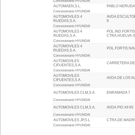
Concesionario HYUNDAI
AUTOMAEN,S.L.
PABLO NERUDA
Concesionario HYUNDAI
AUTOMOVILES 4
AVDA.ESCULTO
RUEDAS,S.A.
9
Concesionario HYUNDAI
AUTOMOVILES 4
POL.IND.FORTIS
RUEDAS,S.A.
CTRA.HUELVA-S
Concesionario HYUNDAI
AUTOMOVILES 4
POL.FORTIS NA
RUEDAS,S.A.
Concesionario HYUNDAI
AUTOMOVILES
CARRETERA DE 
CIFUENTES,S.A.
Concesionario HYUNDAI
AUTOMOVILES
AVDA.DE LOS A
CIFUENTES,S.A.
Concesionario HYUNDAI
AUTOMOVILES CLM,S.A.
ENRAMADA 7
Concesionario HYUNDAI
AUTOMOVILES CLM,S.A.
AVDA.PIO XII 85
Concesionario HYUNDAI
AUTOMOVILES JP,S.L.
CTRA.DE MADRI
Concesionario HYUNDAI