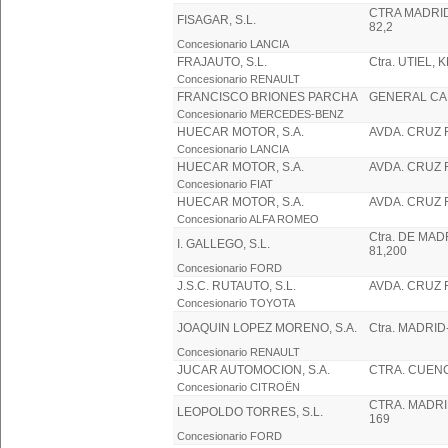
CTRA MADRID
FISAGAR, S.L.
82,2
Concesionario LANCIA
FRAJAUTO, S.L.
Ctra. UTIEL, 
Concesionario RENAULT
FRANCISCO BRIONES PARCHA
GENERAL C
Concesionario MERCEDES-BENZ
HUECAR MOTOR, S.A.
AVDA. CRUZ 
Concesionario LANCIA
HUECAR MOTOR, S.A.
AVDA. CRUZ 
Concesionario FIAT
HUECAR MOTOR, S.A.
AVDA. CRUZ 
Concesionario ALFA ROMEO
Ctra. DE MAD
I. GALLEGO, S.L.
81,200
Concesionario FORD
J.S.C. RUTAUTO, S.L.
AVDA. CRUZ R
Concesionario TOYOTA
JOAQUIN LOPEZ MORENO, S.A.
Ctra. MADRID
Concesionario RENAULT
JUCAR AUTOMOCION, S.A.
CTRA. CUENC
Concesionario CITROËN
CTRA. MADRI
LEOPOLDO TORRES, S.L.
169
Concesionario FORD