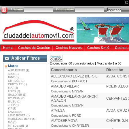
C
Usuario
Contraseña
Home
Coches de Ocasión
Coches Nuevos
Coches Km 0
Coches 
Provincia
Aplicar Filtros
CUENCA
Encontrados 60 concesionarios | Mostrando 1 a 50
Marca
Concesionario
Dirección
ALFA ROMEO (1)
AUDI (1)
ALEJANDRO LOPEZ BIE, S.L.
AVDA. CONST
BMW (1)
CITROËN (1)
Concesionario PEUGEOT
CHRYSLER (1)
AMADEO VILLAR
POL.IND.LOS
FIAT (2)
Concesionario NISSAN
FORD (6)
GALLOPER (1)
AMADEO VILLARNGARRORT
CERVANTES 
HYUNDAI (2)
A.SALON
ISUZU (1)
JEEP (1)
Concesionario NISSAN
KIA (1)
ATVILSA
AVDA. CRUZ 
LANCIA (2)
Concesionario FORD
LAND ROVER (1)
MERCEDES-BENZ (5)
AUTOBERMOYA
CAÑETE, S/N
MG (1)
Concesionario CHRYSLER
MITSUBISHI (1)