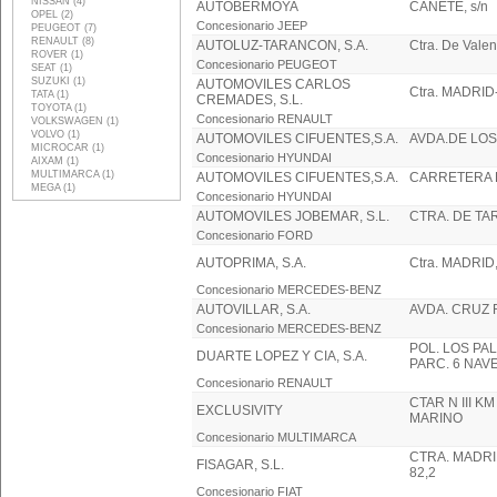
NISSAN (4)
AUTOBERMOYA
CAÑETE, s/n
OPEL (2)
Concesionario JEEP
PEUGEOT (7)
RENAULT (8)
AUTOLUZ-TARANCON, S.A.
Ctra. De Vale
ROVER (1)
Concesionario PEUGEOT
SEAT (1)
SUZUKI (1)
AUTOMOVILES CARLOS
Ctra. MADRID
TATA (1)
CREMADES, S.L.
TOYOTA (1)
Concesionario RENAULT
VOLKSWAGEN (1)
VOLVO (1)
AUTOMOVILES CIFUENTES,S.A.
AVDA.DE LOS
MICROCAR (1)
Concesionario HYUNDAI
AIXAM (1)
MULTIMARCA (1)
AUTOMOVILES CIFUENTES,S.A.
CARRETERA D
MEGA (1)
Concesionario HYUNDAI
AUTOMOVILES JOBEMAR, S.L.
CTRA. DE TA
Concesionario FORD
AUTOPRIMA, S.A.
Ctra. MADRID,
Concesionario MERCEDES-BENZ
AUTOVILLAR, S.A.
AVDA. CRUZ 
Concesionario MERCEDES-BENZ
POL. LOS PAL
DUARTE LOPEZ Y CIA, S.A.
PARC. 6 NAVE
Concesionario RENAULT
CTAR N III K
EXCLUSIVITY
MARINO
Concesionario MULTIMARCA
CTRA. MADRI
FISAGAR, S.L.
82,2
Concesionario FIAT