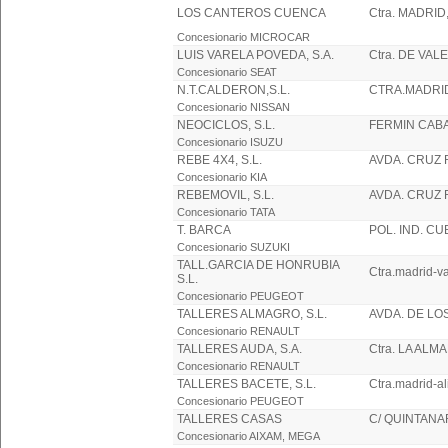
LOS CANTEROS CUENCA
Ctra. MADRID,
Concesionario MICROCAR
LUIS VARELA POVEDA, S.A.
Ctra. DE VAL
Concesionario SEAT
N.T.CALDERON,S.L.
CTRA.MADRID
Concesionario NISSAN
NEOCICLOS, S.L.
FERMIN CABA
Concesionario ISUZU
REBE 4X4, S.L.
AVDA. CRUZ 
Concesionario KIA
REBEMOVIL, S.L.
AVDA. CRUZ 
Concesionario TATA
T. BARCA
POL. IND. CU
Concesionario SUZUKI
TALL.GARCIA DE HONRUBIA
Ctra.madrid-va
S.L.
Concesionario PEUGEOT
TALLERES ALMAGRO, S.L.
AVDA. DE LO
Concesionario RENAULT
TALLERES AUDA, S.A.
Ctra. LA ALM
Concesionario RENAULT
TALLERES BACETE, S.L.
Ctra.madrid-al
Concesionario PEUGEOT
TALLERES CASAS
C/ QUINTANA
Concesionario AIXAM, MEGA