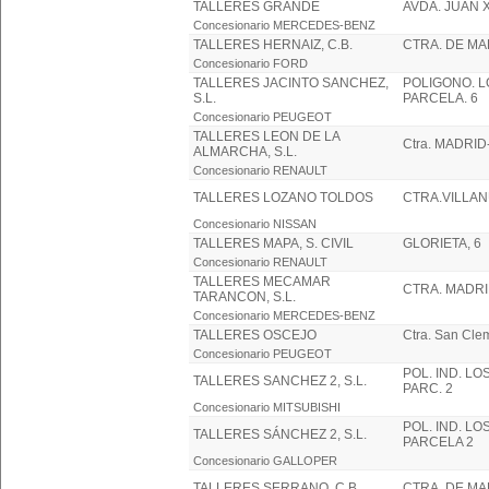
TALLERES GRANDE
AVDA. JUAN XX
Concesionario MERCEDES-BENZ
TALLERES HERNAIZ, C.B.
CTRA. DE MA
Concesionario FORD
TALLERES JACINTO SANCHEZ,
POLIGONO. 
S.L.
PARCELA. 6
Concesionario PEUGEOT
TALLERES LEON DE LA
Ctra. MADRID
ALMARCHA, S.L.
Concesionario RENAULT
TALLERES LOZANO TOLDOS
CTRA.VILLAN
Concesionario NISSAN
TALLERES MAPA, S. CIVIL
GLORIETA, 6
Concesionario RENAULT
TALLERES MECAMAR
CTRA. MADRI
TARANCON, S.L.
Concesionario MERCEDES-BENZ
TALLERES OSCEJO
Ctra. San Clem
Concesionario PEUGEOT
POL. IND. L
TALLERES SANCHEZ 2, S.L.
PARC. 2
Concesionario MITSUBISHI
POL. IND. L
TALLERES SÁNCHEZ 2, S.L.
PARCELA 2
Concesionario GALLOPER
TALLERES SERRANO, C.B.
CTRA. DE MA