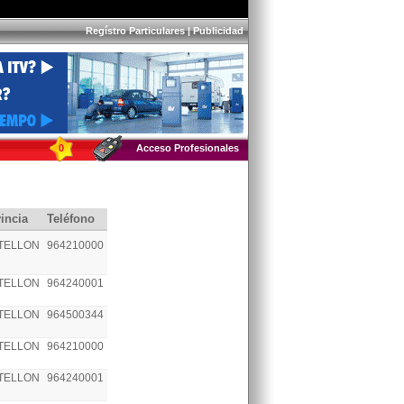
Regístro Particulares
|
Publicidad
0
Acceso Profesionales
incia
Teléfono
TELLON
964210000
TELLON
964240001
TELLON
964500344
TELLON
964210000
TELLON
964240001