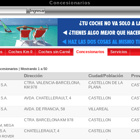
Concesionarios
os
Coches Km 0
Coches sin Carné
Concesionarios
Servicios
cesionarios | Mostrando 1 a 50
Dirección
Ciudad/Población
Prov
CTRA. VALENCIA-BARCELONA,
CASTELLON DE LA
S.A.
CAS
KM.978
PLANA
S.A.
AVDA. CHATELLERAULT, 4
CASTELLON
CAS
S.A.
AVDA. DE FRANCIA, 58
VILLAREAL
CAS
CTRA. BARCELONA KM 978
CASTELLON
CAS
AM, MEGA
S.A.
CHATELLERAULT, 4
CASTELLON
CAS
ND ROVER