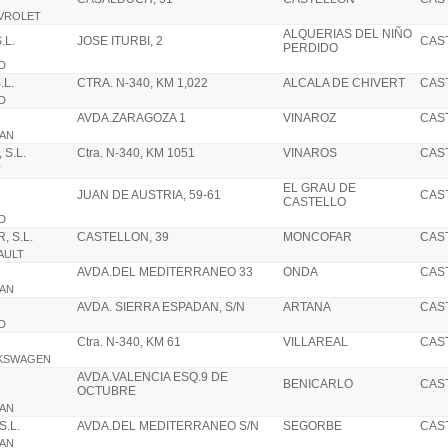
EVROLET
ALQUERIAS DEL NIÑO
.L.
JOSE ITURBI, 2
CAS
PERDIDO
RD
.L.
CTRA. N-340, KM 1,022
ALCALA DE CHIVERT
CAS
RD
AVDA.ZARAGOZA 1
VINAROZ
CAS
SAN
S.L.
Ctra. N-340, KM 1051
VINAROS
CAS
T
EL GRAU DE
JUAN DE AUSTRIA, 59-61
CAS
CASTELLO
RD
 S.L.
CASTELLON, 39
MONCOFAR
CAS
NAULT
AVDA.DEL MEDITERRANEO 33
ONDA
CAS
SAN
AVDA. SIERRA ESPADAN, S/N
ARTANA
CAS
RD
Ctra. N-340, KM 61
VILLAREAL
CAS
OLKSWAGEN
AVDA.VALENCIA ESQ.9 DE
BENICARLO
CAS
OCTUBRE
SAN
.L.
AVDA.DEL MEDITERRANEO S/N
SEGORBE
CAS
SAN