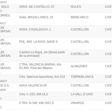
UGEOT
. SOLA
AVDA. DE CASTELLO, 57
NULES
CAS
RD
TORRES
Avda. MAGALLANES, 16
BENICARLO
CAS
NAULT
UIS
AVDA. CASALDUCH, 1
CASTELLON
CAS
AUBASA)
L
UIS
POL. IND. LA RAYA, NAVE 6
CASTELLON
CAS
AUBASA)
L
UIS
Camino La Raya, s/n (forma parte
CASTELLON
CAS
AUBASA)
de la principal)
L
UIS
CTRA. VALENCIA-BARNA, Km.
ALMAZORA
CAS
AUBASA)
62,400, P.Ind.del Mijares
L
Ctra. Valencia-barcelona, Km.103
TORREBLANCA
CAS
UGEOT
S,S.A.
AVDA.VALENCIA 30
CASTELLON
CAS
NDAI
Ctra. C-225, KM 23,3
LA VALL D´UXO
CAS
RD
CTRA. N-340, KM 1051,5
VINAROZ
CAS
RD