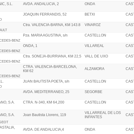
C, S.L.
AVDA. ANDALUCIA, 2
ONDA
CAS
JOAQUIN FERRANDIS, 52
BETXI
CAS
RD
Ctra. VALENCIA-BARNA, KM 143.8
VINAROZ
CAS
NAULT
Pza. MARIA AGUSTINA, s/n
CASTELLON
CAS
RCEDES-BENZ
ONDA, 1
VILLAREAL
CAS
RCEDES-BENZ
Ctra. SONEJA-BURRIANA, KM 22,5
VALL DE UXO
CAS
RCEDES-BENZ
CTRA. VALENCIA-BARCELONA,
ALZAMORA
CAS
KM 62
RCEDES-BENZ
L.
JUAN BAUTISTA POETA, s/n
CASTELLON
CAS
RD
AVDA. MEDITERRANEO, 25
SEGORBE
CAS
O, S.A.
CTRA. N-340, KM 64,200
CASTELLON
CAS
VILLARREAL DE LOS
O, S.A.
Joan Bautista Llorens, 119
CAS
INFANTES
UGEOT
ASTALIA,
AVDA. DE ANDALUCIA,4
ONDA
CAS