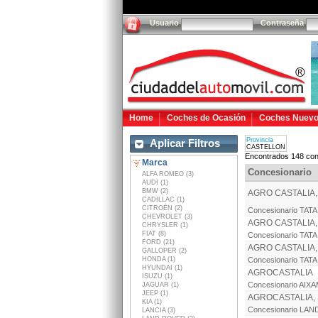
Usuario
Contraseña
Home
Coches de Ocasión
Coches Nuev
Provincia
Aplicar Filtros
CASTELLON
Encontrados 148 con
Marca
Concesionario
ALFA ROMEO (3)
AUDI (1)
BMW (2)
AGRO CASTALIA, 
CADILLAC (1)
CITROËN (2)
Concesionario TATA
CHEVROLET (3)
AGRO CASTALIA, 
CHRYSLER (1)
FIAT (8)
Concesionario TATA
FORD (21)
AGRO CASTALIA, 
GALLOPER (2)
HONDA (1)
Concesionario TATA
HYUNDAI (1)
AGROCASTALIA
ISUZU (1)
Concesionario AIX
JAGUAR (1)
JEEP (1)
AGROCASTALIA, 
KIA (1)
Concesionario LA
LANCIA (3)