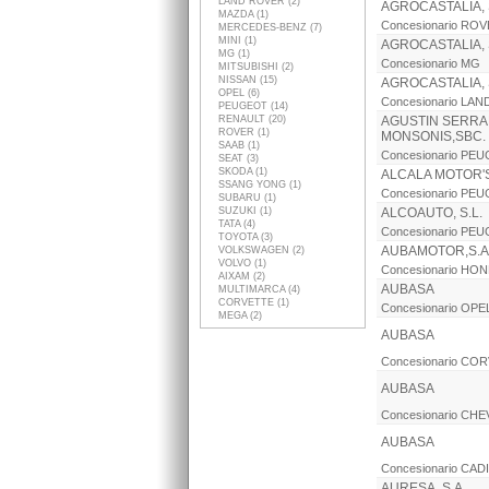
LAND ROVER (2)
AGROCASTALIA, 
MAZDA (1)
Concesionario RO
MERCEDES-BENZ (7)
MINI (1)
AGROCASTALIA, 
MG (1)
Concesionario MG
MITSUBISHI (2)
NISSAN (15)
AGROCASTALIA, 
OPEL (6)
Concesionario LA
PEUGEOT (14)
RENAULT (20)
AGUSTIN SERR
ROVER (1)
MONSONIS,SBC.
SAAB (1)
Concesionario PE
SEAT (3)
SKODA (1)
ALCALA MOTOR'
SSANG YONG (1)
Concesionario PE
SUBARU (1)
SUZUKI (1)
ALCOAUTO, S.L.
TATA (4)
Concesionario PE
TOYOTA (3)
AUBAMOTOR,S.A
VOLKSWAGEN (2)
VOLVO (1)
Concesionario HO
AIXAM (2)
AUBASA
MULTIMARCA (4)
CORVETTE (1)
Concesionario OPE
MEGA (2)
AUBASA
Concesionario CO
AUBASA
Concesionario CH
AUBASA
Concesionario CAD
AURESA, S.A.