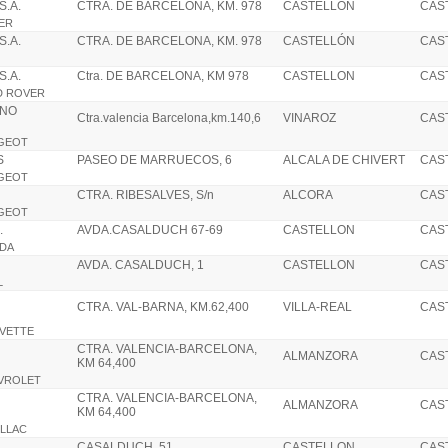
S.A.
CTRA. DE BARCELONA, KM. 978
CASTELLÓN
CAS
VER
S.A.
CTRA. DE BARCELONA, KM. 978
CASTELLÓN
CAS
S.A.
Ctra. DE BARCELONA, KM 978
CASTELLON
CAS
ND ROVER
ANO
Ctra.valencia Barcelona,km.140,6
VINAROZ
CAS
UGEOT
S
PASEO DE MARRUECOS, 6
ALCALA DE CHIVERT
CAS
UGEOT
CTRA. RIBESALVES, S/n
ALCORA
CAS
UGEOT
.
AVDA.CASALDUCH 67-69
CASTELLON
CAS
NDA
AVDA. CASALDUCH, 1
CASTELLON
CAS
L
CTRA. VAL-BARNA, KM.62,400
VILLA-REAL
CAS
RVETTE
CTRA. VALENCIA-BARCELONA,
ALMANZORA
CAS
KM 64,400
EVROLET
CTRA. VALENCIA-BARCELONA,
ALMANZORA
CAS
KM 64,400
ILLAC
CASALDUCH, 51
CASTELLON
CAS