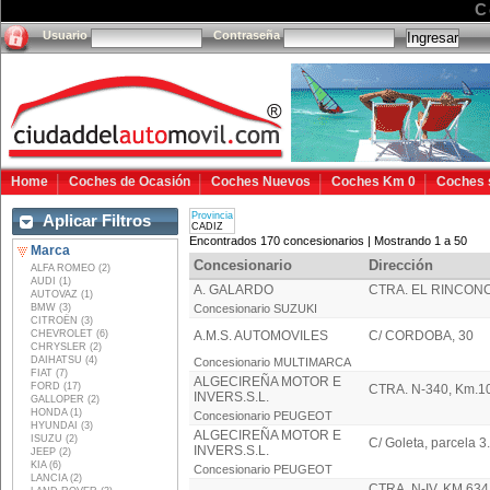
C
Usuario
Contraseña
Home
Coches de Ocasión
Coches Nuevos
Coches Km 0
Coches 
Provincia
Aplicar Filtros
CADIZ
Encontrados 170 concesionarios | Mostrando 1 a 50
Marca
Concesionario
Dirección
ALFA ROMEO (2)
AUDI (1)
A. GALARDO
CTRA. EL RINCONC
AUTOVAZ (1)
BMW (3)
Concesionario SUZUKI
CITROËN (3)
CHEVROLET (6)
A.M.S. AUTOMOVILES
C/ CORDOBA, 30
CHRYSLER (2)
DAIHATSU (4)
Concesionario MULTIMARCA
FIAT (7)
ALGECIREÑA MOTOR E
FORD (17)
CTRA. N-340, Km.1
INVERS.S.L.
GALLOPER (2)
HONDA (1)
Concesionario PEUGEOT
HYUNDAI (3)
ALGECIREÑA MOTOR E
ISUZU (2)
C/ Goleta, parcela 3
INVERS.S.L.
JEEP (2)
KIA (6)
Concesionario PEUGEOT
LANCIA (2)
CTRA. N-IV, KM.634