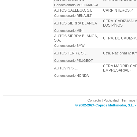
Concesionario MULTIMARCA
AUTOS GALLEGO, S.L.
CARPINTEROS, 4
Concesionario RENAULT
CTRA. CADIZ-MALAG
AUTOS SIERRA BLANCA
LOS PÌNOS
Concesionario MINI
AUTOS SIERRA BLANCA,
CTRA. DE CADIZ-M
S.A.
Concesionario BMW
AUTOSHERRY, S.L.
Ctra. Nacional Iv, K
Concesionario PEUGEOT
CTRA.MADRID-CAD
AUTOVIN,S.L.
EMPRESARIAL)
Concesionario HONDA
Contacto
|
Publicidad
|
Términos 
© 2002-2024 Copros Multimedia, S.L. -