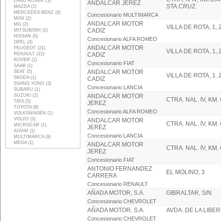
LAND ROVER (3)
ANDALCAR JEREZ
STA.CRUZ
MAZDA (1)
MERCEDES-BENZ (6)
Concesionario MULTIMARCA
MINI (2)
ANDALCAR MOTOR
MG (2)
VILLA DE ROTA, 1
CADIZ
MITSUBISHI (2)
NISSAN (5)
Concesionario ALFA ROMEO
OPEL (4)
ANDALCAR MOTOR
PEUGEOT (21)
VILLA DE ROTA, 1
RENAULT (22)
CADIZ
ROVER (2)
Concesionario FIAT
SAAB (1)
ANDALCAR MOTOR
SEAT (5)
VILLA DE ROTA, 1
SKODA (1)
CADIZ
SSANG YONG (3)
Concesionario LANCIA
SUBARU (1)
SUZUKI (2)
ANDALCAR MOTOR
CTRA. NAL. IV, KM. 
TATA (5)
JEREZ
TOYOTA (8)
Concesionario ALFA ROMEO
VOLKSWAGEN (1)
VOLVO (3)
ANDALCAR MOTOR
CTRA. NAL. IV, KM. 
MICROCAR (1)
JEREZ
AIXAM (1)
Concesionario LANCIA
MULTIMARCA (9)
MEGA (1)
ANDALCAR MOTOR
CTRA. NAL. IV, KM. 
JEREZ
Concesionario FIAT
ANTONIO FERNANDEZ
EL MOLINO, 3
CARRERA
Concesionario RENAULT
AÑADA MOTOR, S.A.
GIBRALTAR, S/N
Concesionario CHEVROLET
AÑADA MOTOR, S.A.
AVDA. DE LA LIBER
Concesionario CHEVROLET