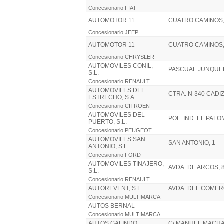
Concesionario FIAT
AUTOMOTOR 11
CUATRO CAMINOS, 
Concesionario JEEP
AUTOMOTOR 11
CUATRO CAMINOS,
Concesionario CHRYSLER
AUTOMOVILES CONIL,
PASCUAL JUNQUER
S.L.
Concesionario RENAULT
AUTOMOVILES DEL
CTRA. N-340 CADI
ESTRECHO, S.A.
Concesionario CITROËN
AUTOMOVILES DEL
POL. IND. EL PALO
PUERTO, S.L.
Concesionario PEUGEOT
AUTOMOVILES SAN
SAN ANTONIO, 1
ANTONIO, S.L.
Concesionario FORD
AUTOMOVILES TINAJERO,
AVDA. DE ARCOS, 
S.L.
Concesionario RENAULT
AUTOREVENT, S.L.
AVDA. DEL COMERC
Concesionario MULTIMARCA
AUTOS BERNAL
Concesionario MULTIMARCA
AUTOS GALINDO
C/ MANUEL MACHA