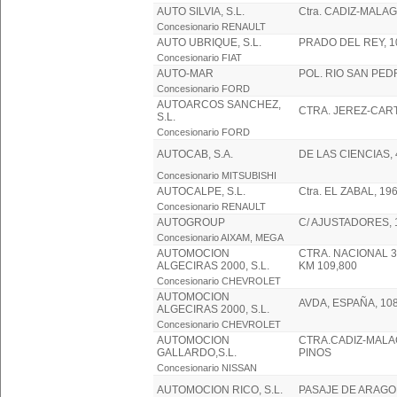
AUTO SILVIA, S.L.
Ctra. CADIZ-MALAG
Concesionario RENAULT
AUTO UBRIQUE, S.L.
PRADO DEL REY, 10
Concesionario FIAT
AUTO-MAR
POL. RIO SAN PEDR
Concesionario FORD
AUTOARCOS SANCHEZ,
CTRA. JEREZ-CART
S.L.
Concesionario FORD
AUTOCAB, S.A.
DE LAS CIENCIAS, 
Concesionario MITSUBISHI
AUTOCALPE, S.L.
Ctra. EL ZABAL, 19
Concesionario RENAULT
AUTOGROUP
C/ AJUSTADORES, 1
Concesionario AIXAM, MEGA
AUTOMOCION
CTRA. NACIONAL 
ALGECIRAS 2000, S.L.
KM 109,800
Concesionario CHEVROLET
AUTOMOCION
AVDA, ESPAÑA, 10
ALGECIRAS 2000, S.L.
Concesionario CHEVROLET
AUTOMOCION
CTRA.CADIZ-MALA
GALLARDO,S.L.
PINOS
Concesionario NISSAN
AUTOMOCION RICO, S.L.
PASAJE DE ARAGO