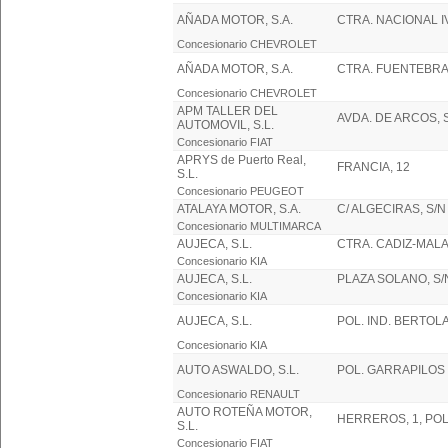
AÑADA MOTOR, S.A.
CTRA. NACIONAL IV
Concesionario CHEVROLET
AÑADA MOTOR, S.A.
CTRA. FUENTEBRAV
Concesionario CHEVROLET
APM TALLER DEL
AVDA. DE ARCOS, 
AUTOMOVIL, S.L.
Concesionario FIAT
APRYS de Puerto Real,
FRANCIA, 12
S.L.
Concesionario PEUGEOT
ATALAYA MOTOR, S.A.
C/ ALGECIRAS, S/
Concesionario MULTIMARCA
AUJECA, S.L.
CTRA. CADIZ-MALA
Concesionario KIA
AUJECA, S.L.
PLAZA SOLANO, S/
Concesionario KIA
AUJECA, S.L.
POL. IND. BERTOL
Concesionario KIA
AUTO ASWALDO, S.L.
POL. GARRAPILOS 
Concesionario RENAULT
AUTO ROTEÑA MOTOR,
HERREROS, 1, POL.
S.L.
Concesionario FIAT