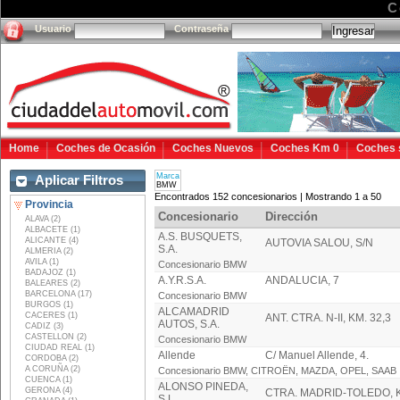
C
Usuario
Contraseña
Home
Coches de Ocasión
Coches Nuevos
Coches Km 0
Coches 
Marca
Aplicar Filtros
BMW
Encontrados 152 concesionarios | Mostrando 1 a 50
Provincia
Concesionario
Dirección
ALAVA (2)
ALBACETE (1)
A.S. BUSQUETS,
ALICANTE (4)
AUTOVIA SALOU, S/N
S.A.
ALMERIA (2)
AVILA (1)
Concesionario BMW
BADAJOZ (1)
A.Y.R.S.A.
ANDALUCIA, 7
BALEARES (2)
BARCELONA (17)
Concesionario BMW
BURGOS (1)
ALCAMADRID
CACERES (1)
ANT. CTRA. N-II, KM. 32,3
AUTOS, S.A.
CADIZ (3)
CASTELLON (2)
Concesionario BMW
CIUDAD REAL (1)
Allende
C/ Manuel Allende, 4.
CORDOBA (2)
A CORUÑA (2)
Concesionario BMW, CITROËN, MAZDA, OPEL, SAAB
CUENCA (1)
ALONSO PINEDA,
GERONA (4)
CTRA. MADRID-TOLEDO, K
S.L.