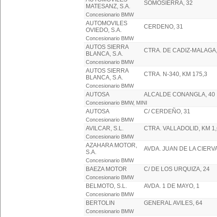
SOMOSIERRA, 32
MATESANZ, S.A.
Concesionario BMW
AUTOMOVILES
CERDENO, 31
OVIEDO, S.A.
Concesionario BMW
AUTOS SIERRA
CTRA. DE CADIZ-MALAGA,
BLANCA, S.A.
Concesionario BMW
AUTOS SIERRA
CTRA. N-340, KM 175,3
BLANCA, S.A.
Concesionario BMW
AUTOSA
ALCALDE CONANGLA, 40
Concesionario BMW, MINI
AUTOSA
C/ CERDEÑO, 31
Concesionario BMW
AVILCAR, S.L.
CTRA. VALLADOLID, KM 1
Concesionario BMW
AZAHARA MOTOR,
AVDA. JUAN DE LA CIERVA
S.A.
Concesionario BMW
BAEZA MOTOR
C/ DE LOS URQUIZA, 24
Concesionario BMW
BELMOTO, S.L.
AVDA. 1 DE MAYO, 1
Concesionario BMW
BERTOLIN
GENERAL AVILES, 64
Concesionario BMW