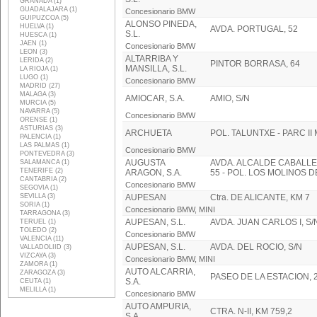
GRANADA (1)
GUADALAJARA (1)
Concesionario BMW
GUIPUZCOA (5)
ALONSO PINEDA,
HUELVA (1)
AVDA. PORTUGAL, 52
S.L.
HUESCA (1)
JAEN (1)
Concesionario BMW
LEON (3)
ALTARRIBA Y
LERIDA (2)
PINTOR BORRASA, 64
MANSILLA, S.L.
LA RIOJA (1)
LUGO (1)
Concesionario BMW
MADRID (27)
MALAGA (3)
AMIOCAR, S.A.
AMIO, S/N
MURCIA (5)
NAVARRA (5)
Concesionario BMW
ORENSE (1)
ASTURIAS (3)
ARCHUETA
POL. TALUNTXE - PARC II
PALENCIA (1)
LAS PALMAS (1)
Concesionario BMW
PONTEVEDRA (3)
AUGUSTA
AVDA. ALCALDE CABALLER
SALAMANCA (1)
TENERIFE (2)
ARAGON, S.A.
55 - POL. LOS MOLINOS D
CANTABRIA (2)
Concesionario BMW
SEGOVIA (1)
SEVILLA (3)
AUPESAN
Ctra. DE ALICANTE, KM 7
SORIA (1)
Concesionario BMW, MINI
TARRAGONA (3)
AUPESAN, S.L.
AVDA. JUAN CARLOS I, S/
TERUEL (1)
TOLEDO (2)
Concesionario BMW
VALENCIA (11)
AUPESAN, S.L.
AVDA. DEL ROCIO, S/N
VALLADOLIID (3)
VIZCAYA (3)
Concesionario BMW, MINI
ZAMORA (1)
AUTO ALCARRIA,
ZARAGOZA (3)
PASEO DE LA ESTACION, 
S.A.
CEUTA (1)
MELILLA (1)
Concesionario BMW
AUTO AMPURIA,
CTRA. N-II, KM 759,2
S.A.