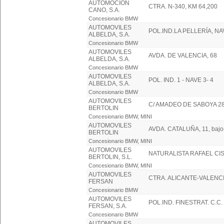
AUTOMOCION
CTRA. N-340, KM 64,200
CANO, S.A.
Concesionario BMW
AUTOMOVILES
POL.IND.LA PELLERÍA, NA
ALBELDA, S.A.
Concesionario BMW
AUTOMOVILES
AVDA. DE VALENCIA, 68
ALBELDA, S.A.
Concesionario BMW
AUTOMOVILES
POL. IND. 1 - NAVE 3- 4
ALBELDA, S.A.
Concesionario BMW
AUTOMOVILES
C/ AMADEO DE SABOYA 2
BERTOLIN
Concesionario BMW, MINI
AUTOMOVILES
AVDA. CATALUÑA, 11, bajo
BERTOLIN
Concesionario BMW, MINI
AUTOMOVILES
NATURALISTA RAFAEL CI
BERTOLIN, S.L.
Concesionario BMW, MINI
AUTOMOVILES
CTRA. ALICANTE-VALENCI
FERSAN
Concesionario BMW
AUTOMOVILES
POL.IND. FINESTRAT. C.C
FERSAN, S.A.
Concesionario BMW
AUTOMOVILES