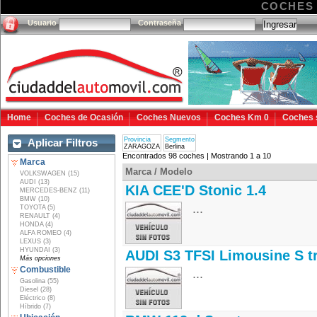
COCHES
Usuario
Contraseña
Home
Coches de Ocasión
Coches Nuevos
Coches Km 0
Coches 
Provincia
Segmento
Aplicar Filtros
ZARAGOZA
Berlina
Encontrados 98 coches | Mostrando 1 a 10
Marca
Marca / Modelo
VOLKSWAGEN (15)
AUDI (13)
KIA CEE'D Stonic 1.4
MERCEDES-BENZ (11)
BMW (10)
...
TOYOTA (5)
RENAULT (4)
HONDA (4)
ALFA ROMEO (4)
LEXUS (3)
HYUNDAI (3)
AUDI S3 TFSI Limousine S t
Más opciones
Combustible
...
Gasolina (55)
Diesel (28)
Eléctrico (8)
Híbrido (7)