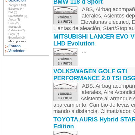
Ubicación
BMW 118 d Sport
Zaragoza (33)
ABS, Airbag acompañan
Bárboles (4)
Biel (3)
laterales, Asientos dep
Balconchán (3)
Ateca (3)
Elevalunas eléctrico, E
Luna (2)
Illueca (2)
Llantas de aleación, Start/Stop au
Calatorao (2)
Borja (2)
MITSUBISHI LANCER EVO VI
Boquiñeni (2)
Más opciones
LHD Evolution
Estado
...
Vendedor
VOLKSWAGEN GOLF GTI
PERFORMANCE 2.0 TSI DS
ABS, Airbag acompañan
laterales, Aire Acondi
Asistente al arranque
aparcamiento, Cambio de levas en
mando a distancia, Climatizador, C
TOYOTA AURIS Hybrid STA
Edition
...