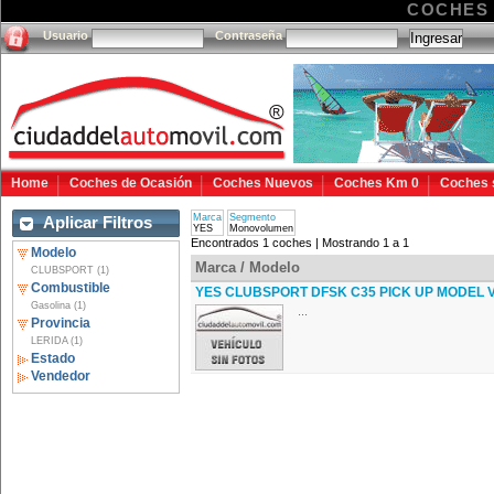
COCHES
Usuario
Contraseña
Home
Coches de Ocasión
Coches Nuevos
Coches Km 0
Coches 
Marca
Segmento
Aplicar Filtros
YES
Monovolumen
Encontrados 1 coches | Mostrando 1 a 1
Modelo
Marca / Modelo
CLUBSPORT (1)
Combustible
YES CLUBSPORT DFSK C35 PICK UP MODEL 
Gasolina (1)
...
Provincia
LERIDA (1)
Estado
Vendedor