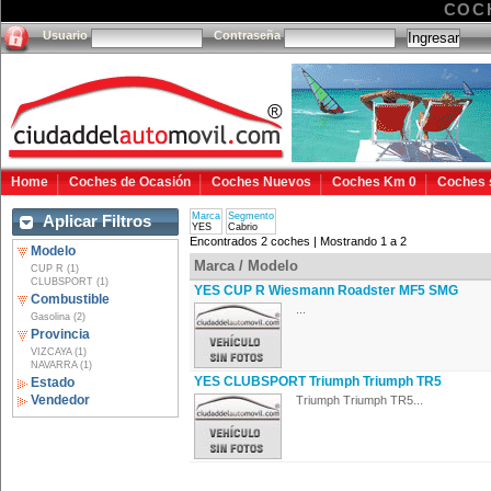
COC
Usuario
Contraseña
Home
Coches de Ocasión
Coches Nuevos
Coches Km 0
Coches 
Marca
Segmento
Aplicar Filtros
YES
Cabrio
Encontrados 2 coches | Mostrando 1 a 2
Modelo
Marca / Modelo
CUP R (1)
CLUBSPORT (1)
YES CUP R Wiesmann Roadster MF5 SMG
Combustible
...
Gasolina (2)
Provincia
VIZCAYA (1)
NAVARRA (1)
YES CLUBSPORT Triumph Triumph TR5
Estado
Vendedor
Triumph Triumph TR5...