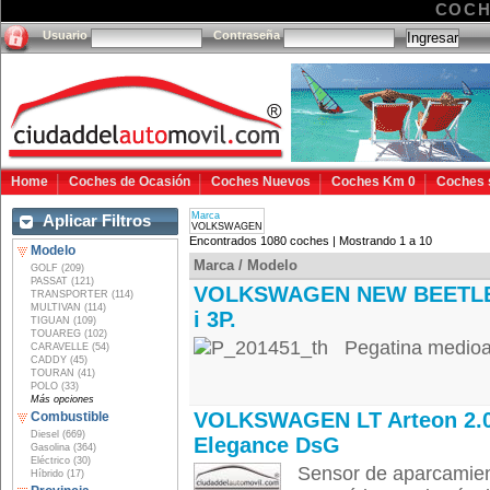
COCH
Usuario
Contraseña
Home
Coches de Ocasión
Coches Nuevos
Coches Km 0
Coches 
Marca
Aplicar Filtros
VOLKSWAGEN
Encontrados 1080 coches | Mostrando 1 a 10
Modelo
Marca / Modelo
GOLF (209)
PASSAT (121)
VOLKSWAGEN NEW BEETLE
TRANSPORTER (114)
MULTIVAN (114)
i 3P.
TIGUAN (109)
TOUAREG (102)
Pegatina medioam
CARAVELLE (54)
CADDY (45)
TOURAN (41)
POLO (33)
Más opciones
VOLKSWAGEN LT Arteon 2.0
Combustible
Diesel (669)
Elegance DsG
Gasolina (364)
Eléctrico (30)
Sensor de aparcamient
Híbrido (17)