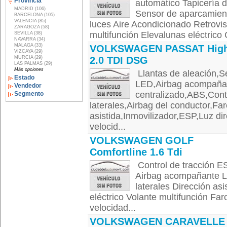
Provincia
automático Tapicería d
MADRID (106)
Sensor de aparcamient
BARCELONA (105)
VALENCIA (85)
luces Aire Acondicionado Retroviso
ZARAGOZA (58)
multifunción Elevalunas eléctrico 
SEVILLA (38)
NAVARRA (34)
MALAGA (33)
VOLKSWAGEN PASSAT High
VIZCAYA (29)
MURCIA (29)
2.0 TDI DSG
LAS PALMAS (29)
Más opciones
Llantas de aleación,S
Estado
LED,Airbag acompañant
Vendedor
centralizado,ABS,Cont
Segmento
laterales,Airbag del conductor,Fa
asistida,Inmovilizador,ESP,Luz dir
velocid...
VOLKSWAGEN GOLF
Comfortline 1.6 Tdi
Control de tracción ES
Airbag acompañante Lu
laterales Dirección as
eléctrico Volante multifunción Far
velocidad...
VOLKSWAGEN CARAVELLE 