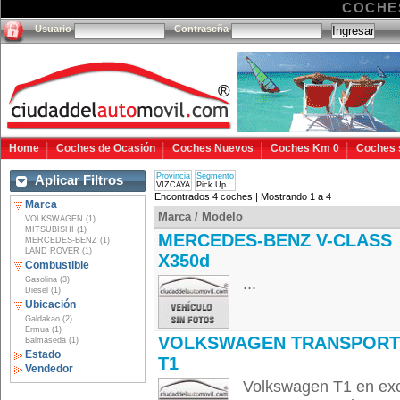
COCHES
Usuario
Contraseña
Home
Coches de Ocasión
Coches Nuevos
Coches Km 0
Coches 
Provincia
Segmento
Aplicar Filtros
VIZCAYA
Pick Up
Encontrados 4 coches | Mostrando 1 a 4
Marca
Marca / Modelo
VOLKSWAGEN (1)
MITSUBISHI (1)
MERCEDES-BENZ V-CLASS
MERCEDES-BENZ (1)
LAND ROVER (1)
X350d
Combustible
Gasolina (3)
...
Diesel (1)
Ubicación
Galdakao (2)
Ermua (1)
VOLKSWAGEN TRANSPORT
Balmaseda (1)
Estado
T1
Vendedor
Volkswagen T1 en exce