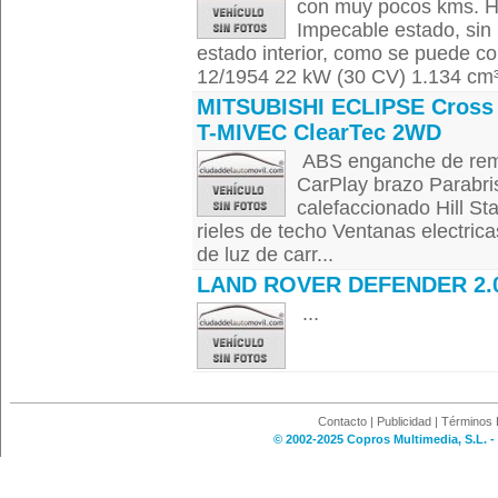
con muy pocos kms. Ha
Impecable estado, sin 
estado interior, como se puede c
12/1954 22 kW (30 CV) 1.134 cm³
MITSUBISHI ECLIPSE Cross 
T-MIVEC ClearTec 2WD
ABS enganche de remo
CarPlay brazo Parabri
calefaccionado Hill St
rieles de techo Ventanas electrica
de luz de carr...
LAND ROVER DEFENDER 2.
...
Contacto
|
Publicidad
|
Términos 
© 2002-2025 Copros Multimedia, S.L. -