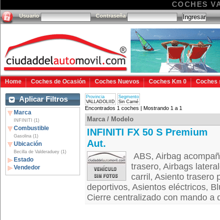
COCHES VA
Usuario
Contraseña
Home
Coches de Ocasión
Coches Nuevos
Coches Km 0
Coches 
Provincia
Segmento
Aplicar Filtros
VALLADOLIID
Sin Carné
Encontrados 1 coches | Mostrando 1 a 1
Marca
Marca / Modelo
INFINITI (1)
Combustible
INFINITI FX 50 S Premium
Gasolina (1)
Aut.
Ubicación
Becilla de Valderaduey (1)
ABS, Airbag acompañan
Estado
trasero, Airbags latera
Vendedor
carril, Asiento trasero 
deportivos, Asientos eléctricos, 
Cierre centralizado con mando a di