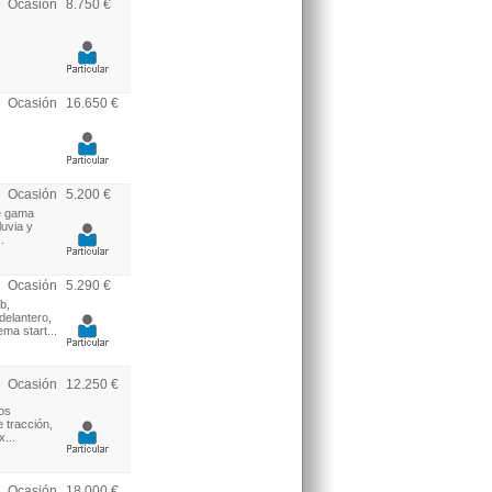
Ocasión
8.750 €
Ocasión
16.650 €
Ocasión
5.200 €
e gama
luvia y
.
Ocasión
5.290 €
b,
delantero,
ema start...
Ocasión
12.250 €
tos
e tracción,
...
Ocasión
18.000 €