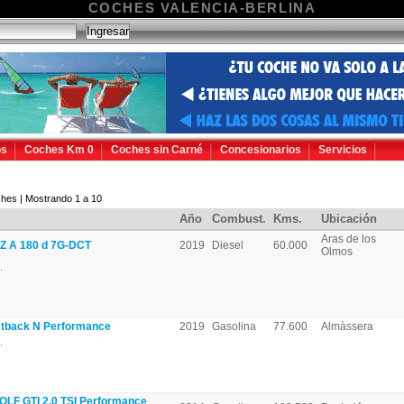
COCHES VALENCIA-BERLINA
os
Coches Km 0
Coches sin Carné
Concesionarios
Servicios
hes | Mostrando 1 a 10
Año
Combust.
Kms.
Ubicación
Aras de los
 A 180 d 7G-DCT
2019
Diesel
60.000
Olmos
.
tback N Performance
2019
Gasolina
77.600
Almàssera
.
F GTI 2.0 TSI Performance