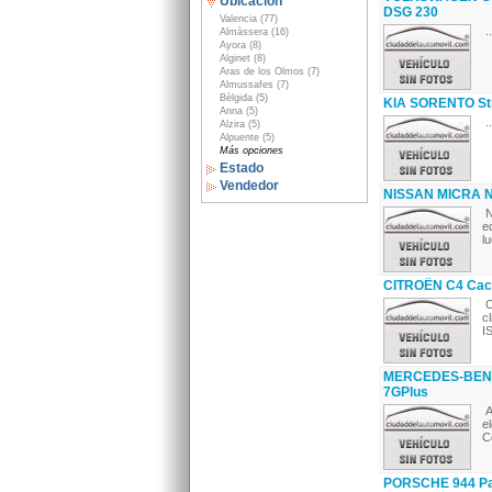
Ubicación
DSG 230
Valencia (77)
..
Almàssera (16)
Ayora (8)
Alginet (8)
Aras de los Olmos (7)
Almussafes (7)
Bèlgida (5)
KIA SORENTO St
Anna (5)
..
Alzira (5)
Alpuente (5)
Más opciones
Estado
Vendedor
NISSAN MICRA No
N
e
l
CITROËN C4 Cact
C
c
I
MERCEDES-BENZ 
7GPlus
A
e
C
PORSCHE 944 Pa