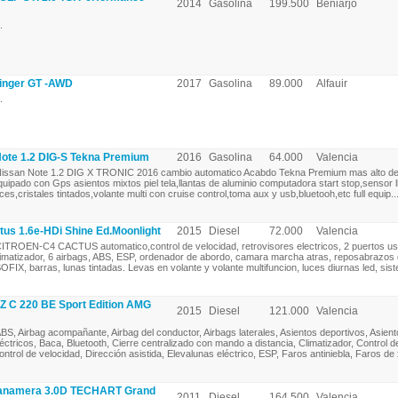
2014
Gasolina
199.500
Beniarjó
.
inger GT -AWD
2017
Gasolina
89.000
Alfauir
.
te 1.2 DIG-S Tekna Premium
2016
Gasolina
64.000
Valencia
issan Note 1.2 DIG X TRONIC 2016 cambio automatico Acabdo Tekna Premium mas alto d
quipado con Gps asientos mixtos piel tela,llantas de aluminio computadora start stop,sensor l
uces,cristales tintados,volante multi con cruise control,toma aux y usb,bluetooh,etc full equip...
us 1.6e-HDi Shine Ed.Moonlight
2015
Diesel
72.000
Valencia
ITROEN-C4 CACTUS automatico,control de velocidad, retrovisores electricos, 2 puertos us
limatizador, 6 airbags, ABS, ESP, ordenador de abordo, camara marcha atras, reposabrazos 
SOFIX, barras, lunas tintadas. Levas en volante y volante multifuncion, luces diurnas led, sist
C 220 BE Sport Edition AMG
2015
Diesel
121.000
Valencia
BS, Airbag acompañante, Airbag del conductor, Airbags laterales, Asientos deportivos, Asien
léctricos, Baca, Bluetooth, Cierre centralizado con mando a distancia, Climatizador, Control d
ontrol de velocidad, Dirección asistida, Elevalunas eléctrico, ESP, Faros antiniebla, Faros de x
namera 3.0D TECHART Grand
2011
Diesel
164.500
Valencia