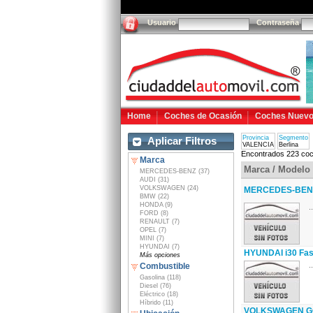
Usuario
Contraseña
Home
Coches de Ocasión
Coches Nuev
Provincia
Segmento
Aplicar Filtros
VALENCIA
Berlina
Encontrados 223 coc
Marca
Marca / Modelo
MERCEDES-BENZ (37)
AUDI (31)
VOLKSWAGEN (24)
MERCEDES-BENZ
BMW (22)
HONDA (9)
..
FORD (8)
RENAULT (7)
OPEL (7)
MINI (7)
HYUNDAI (7)
HYUNDAI i30 Fas
Más opciones
..
Combustible
Gasolina (118)
Diesel (76)
Eléctrico (18)
Híbrido (11)
VOLKSWAGEN GOL