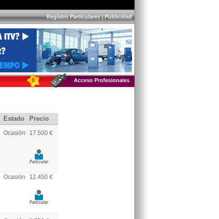
Regístro Particulares
|
Publicidad
0
Acceso Profesionales
Estado
Precio
Ocasión
17.500 €
Ocasión
12.450 €